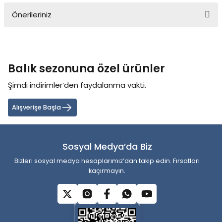
Önerileriniz
Yorum Yaz
Bu ürünün fiyat bilgisi, resim, ürün açıklamalarında ve diğer
konularda yetersiz gördüğünüz noktaları öneri formunu kullanarak
tarafımıza iletebilirsiniz.
Balık sezonuna özel ürünler
Görüş ve önerileriniz için teşekkür ederiz.
Şimdi indirimler’den faydalanma vakti.
Ürün resmi kalitesiz, bozuk veya görüntülenemiyor.
Ürün açıklamasında eksik bilgiler bulunuyor.
Alışverişe Başla
Ürün bilgilerinde hatalar bulunuyor.
Ürün fiyatı diğer sitelerden daha pahalı.
Sosyal Medya’da Biz
Bu ürüne benzer farklı alternatifler olmalı.
Bizleri sosyal medya hesaplarımız’dan takip edin. Fırsatları
kaçırmayın.
Gönder