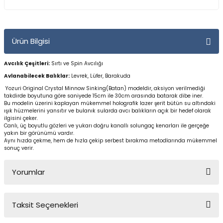
Yüzücü Gözlükleri
Zıpkınlar ve Aksesuarları
Ürün Bilgisi
Avcılık Çeşitleri:
Sırtı
ve Spin Avcılığı
Avlanabilecek Balıklar:
Levrek, Lüfer, Barakuda
Yozuri Original Crystal Minnow Sinking(Batan) modeldir, aksiyon verilmediği
takdirde boyutuna göre saniyede 15cm ile 30cm arasında batarak dibe iner.
Bu modelin üzerini kaplayan mükemmel holografik lazer şerit bütün su altındaki
ışık hüzmelerini yansıtır ve bulanık sularda avcı balıkların açık bir hedef olarak
ilgisini çeker.
Canlı, üç boyutlu gözleri ve yukarı doğru kanallı solungaç kenarları ile gerçeğe
yakın bir görünümü vardır.
Aynı hızda çekme, hem de hızla çekip serbest bırakma metodlarında mükemmel
sonuç verir.
Yorumlar
Taksit Seçenekleri
Bu ürüne ilk yorumu siz yapın!