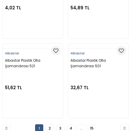
4,02 TL
54,89 TL
Sepete Ekle
Sepete Ekle
Albastar
Albastar
Albastar Plastik Olta
Albastar Plastik Olta
Şamandırası 521
Şamandırası 501
51,62 TL
32,67 TL
Sepete Ekle
Sepete Ekle
1
2
3
4
..
15