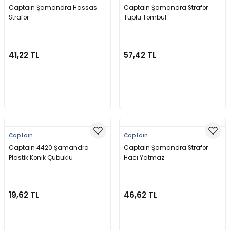
Captain Şamandra Hassas
Captain Şamandra Strafor
Yüzücü Gözlükleri
Strafor
Tüplü Tombul
Zıpkınlar ve Aksesuarları
41,22 TL
57,42 TL
Sepete Ekle
Sepete Ekle
Captain
Captain
Captain 4420 Şamandra
Captain Şamandra Strafor
Plastik Konik Çubuklu
Hacı Yatmaz
19,62 TL
46,62 TL