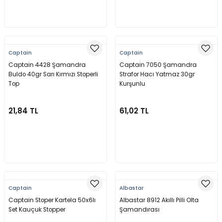
Sepete Ekle
Sepete Ekle
Captain
Captain
Captain 4428 Şamandra
Captain 7050 Şamandra
Buldo 40gr Sarı Kırmızı Stoperli
Strafor Hacı Yatmaz 30gr
Top
Kurşunlu
21,84 TL
61,02 TL
Sepete Ekle
Sepete Ekle
Captain
Albastar
Captain Stoper Kartela 50x6lı
Albastar 8912 Akıllı Pilli Olta
Set Kauçuk Stopper
Şamandırası