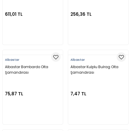
611,01 TL
256,36 TL
Sepete Ekle
Sepete Ekle
Albastar
Albastar
Albastar Bombardo Olta
Albastar Kulplu Bulrag Olta
Şamandırası
Şamandırası
75,87 TL
7,47 TL
Sepete Ekle
Sepete Ekle