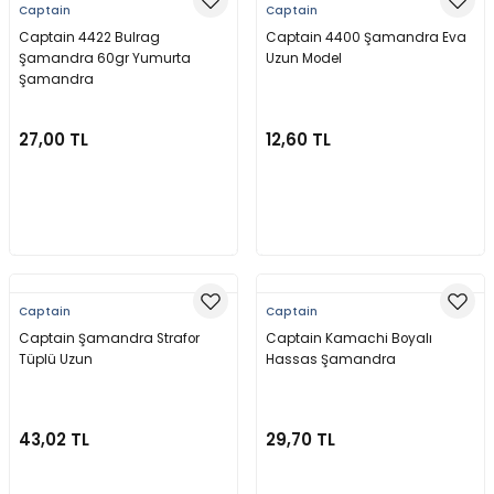
Captain
Captain
Captain 4422 Bulrag
Captain 4400 Şamandra Eva
Şamandra 60gr Yumurta
Uzun Model
Şamandra
27,00 TL
12,60 TL
Sepete Ekle
Sepete Ekle
Captain
Captain
Captain Şamandra Strafor
Captain Kamachi Boyalı
Tüplü Uzun
Hassas Şamandra
43,02 TL
29,70 TL