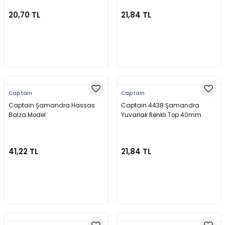
20,70 TL
21,84 TL
Sepete Ekle
Sepete Ekle
Captain
Captain
Captain Şamandra Hassas
Captain 4438 Şamandra
Balza Model
Yuvarlak Renkli Top 40mm
41,22 TL
21,84 TL
Sepete Ekle
Sepete Ekle