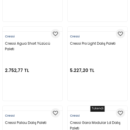
Sepete Ekle
Sepete Ekle
Cressi
Cressi
Cressi Agua Short Yüzücü
Cressi Pro Light Dalış Paleti
Paleti
2.752,77 TL
5.227,20 TL
Sepete Ekle
Sepete Ekle
Tükendi
Cressi
Cressi
Cressi Palau Dalış Paleti
Cressi Gara Modular Ld Dalış
Paleti