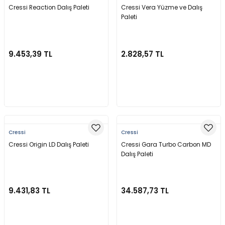
Cressi Reaction Dalış Paleti
Cressi Vera Yüzme ve Dalış
Yüzücü Gözlükleri
Paleti
Zıpkınlar ve Aksesuarları
9.453,39 TL
2.828,57 TL
Sepete Ekle
Sepete Ekle
Cressi
Cressi
Cressi Origin LD Dalış Paleti
Cressi Gara Turbo Carbon MD
Dalış Paleti
9.431,83 TL
34.587,73 TL