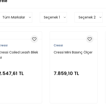
trele
Tüm Markalar
Seçenek 1
Seçenek 2
ressi
Cressi
ressi Coiled Leash Bilek
Cressi Mini Basınç Ölçer
pi
2.547,61 TL
7.859,10 TL
Sepete Ekle
Sepete Ekle