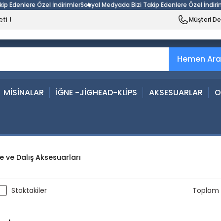
re Özel İndirimler
Sosyal Medyada Bizi Takip Edenlere Özel İndirimler
Sosya
ti !
Müşteri D
Hemen Ara
MİSİNALAR
İĞNE -JİGHEAD-KLİPS
AKSESUARLAR
O
 ve Dalış Aksesuarları
Stoktakiler
Toplam 