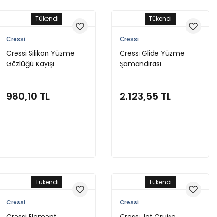
Tükendi
Tükendi
Cressi
Cressi
Cressi Silikon Yüzme
Cressi Glide Yüzme
Gözlüğü Kayışı
Şamandırası
980,10 TL
2.123,55 TL
Stokta Yok
Stokta Yok
Tükendi
Tükendi
Cressi
Cressi
Cressi Element
Cressi Jet Cruise