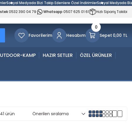
l Medyada Bizi Takip Edenlere Özel İndirimler
Sosyal Medyada Bizi Takip Ed
estek
0532 390 04 79
Whatsapp
0507 625 01 61
Hızlı Sipariş Takibi
0
Favorilerim
Hesabım
Sepet
0,00 TL
UTDOOR-KAMP
HAZIR SETLER
ÖZEL ÜRÜNLER
41 ürün