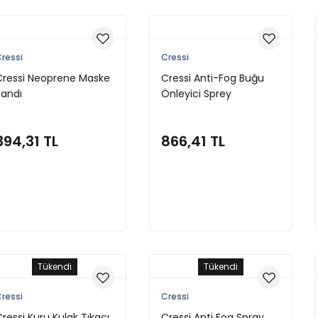
ressi
Cressi
Cressi Neoprene Maske
Cressi Anti-Fog Buğu
Bandı
Önleyici Sprey
394,31 TL
866,41 TL
Sepete Ekle
Sepete Ekle
Tükendi
Tükendi
ressi
Cressi
ressi Kuru Kulak Tıkacı
Cressi Anti Fog Spray