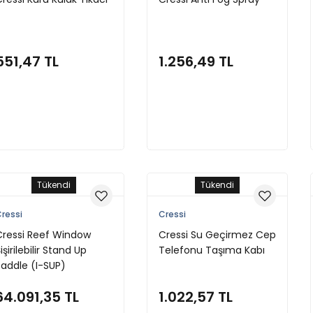
551,47 TL
1.256,49 TL
Stokta Yok
Stokta Yok
Tükendi
Tükendi
ressi
Cressi
Cressi Reef Window
Cressi Su Geçirmez Cep
işirilebilir Stand Up
Telefonu Taşıma Kabı
Paddle (I-SUP)
64.091,35 TL
1.022,57 TL