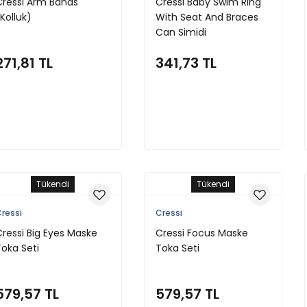
Cressi Arm Bands
Cressi Baby Swim Ring
Kolluk)
With Seat And Braces
Can Simidi
271,81 TL
341,73 TL
Stokta Yok
Stokta Yok
Tükendi
Tükendi
ressi
Cressi
Cressi Big Eyes Maske
Cressi Focus Maske
Toka Seti
Toka Seti
579,57 TL
579,57 TL