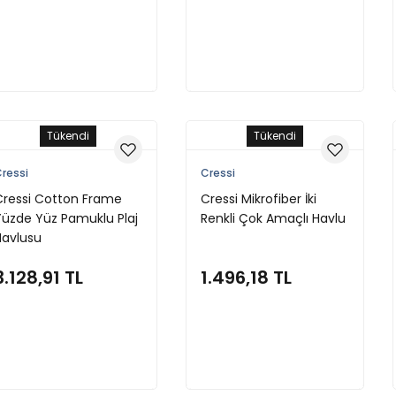
Stokta Yok
Stokta Yok
Tükendi
Tükendi
ressi
Cressi
Cressi Cotton Frame
Cressi Mikrofiber İki
Yüzde Yüz Pamuklu Plaj
Renkli Çok Amaçlı Havlu
Havlusu
3.128,91 TL
1.496,18 TL
Stokta Yok
Stokta Yok