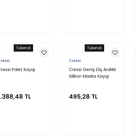
Stokta Yok
Stokta Yok
Tükendi
Tükendi
ressi
Cressi
ressi Palet Kayışı
Cressi Geniş Diş Aralıklı
Silikon Maske Kayışı
1.388,48 TL
495,28 TL
Stokta Yok
Stokta Yok