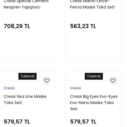
Cressi Special Cement
Cressi Matrix-Lince-
Neopren Yapıştırıcı
Penta Maske Toka Seti
708,29 TL
563,23 TL
Stokta Yok
Stokta Yok
Tükendi
Tükendi
Cressi
Cressi
Cressi Sea Line Maske
Cressi Big Eyes Evo-Eyes
Toka Seti
Evo-Nano Maske Toka
Seti
579,57 TL
579,57 TL