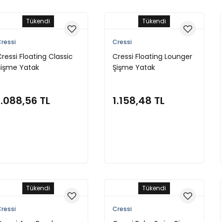
Tükendi
Tükendi
ressi
Cressi
ressi Floating Classic
Cressi Floating Lounger
Şişme Yatak
Şişme Yatak
1.088,56 TL
1.158,48 TL
Stokta Yok
Stokta Yok
Tükendi
Tükendi
ressi
Cressi