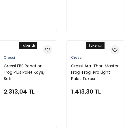
Stokta Yok
Stokta Yok
Tükendi
Tükendi
Cressi
Cressi
Cressi EBS Reaction -
Cressi Ara-Thor-Master
Frog Plus Palet Kayışı
Frog-Frog-Pro Light
Seti
Palet Tokası
2.313,04 TL
1.413,30 TL
Stokta Yok
Stokta Yok