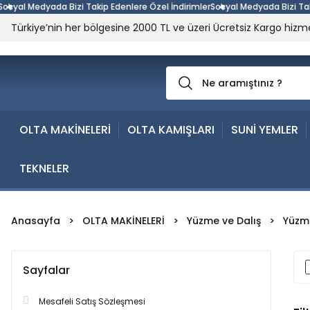
dyada Bizi Takip Edenlere Özel İndirimler
Sosyal Medyada Bizi Takip Edenle
Türkiye’nin her bölgesine 2000 TL ve üzeri Ücretsiz Kargo hizme
OLTA MAKİNELERİ
OLTA KAMIŞLARI
SUNİ YEMLER
TEKNELER
Anasayfa
OLTA MAKİNELERİ
Yüzme ve Dalış
Yüzme
Sayfalar
Mesafeli Satış Sözleşmesi