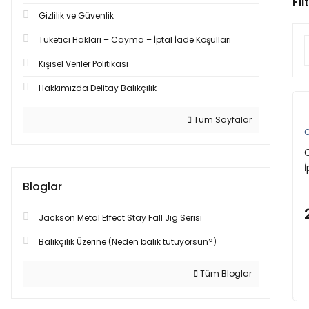
Fil
Gizlilik ve Güvenlik
Tüketici Haklari – Cayma – İptal İade Koşullari
Kişisel Veriler Politikası
Hakkımızda Delitay Balıkçılık
Tüm Sayfalar
C
C
İ
Bloglar
Jackson Metal Effect Stay Fall Jig Serisi
Balıkçılık Üzerine (Neden balık tutuyorsun?)
Tüm Bloglar