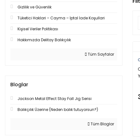
Fil
Gizlilik ve Güvenlik
Tüketici Haklari – Cayma – İptal İade Koşullari
Kişisel Veriler Politikası
Hakkımızda Delitay Balıkçılık
Tüm Sayfalar
C
C
Y
Bloglar
Jackson Metal Effect Stay Fall Jig Serisi
Balıkçılık Üzerine (Neden balık tutuyorsun?)
Tüm Bloglar