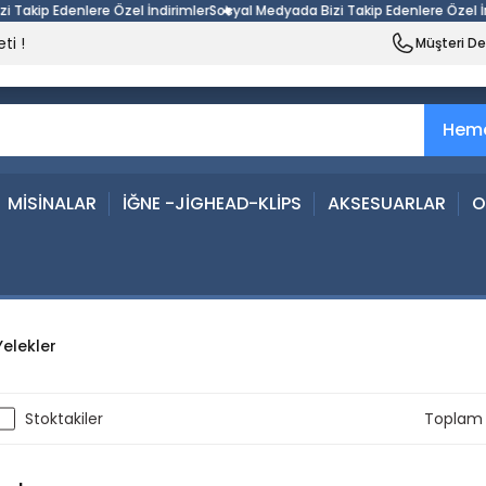
ip Edenlere Özel İndirimler
Sosyal Medyada Bizi Takip Edenlere Özel İndiri
ti !
Müşteri D
Heme
MİSİNALAR
İĞNE -JİGHEAD-KLİPS
AKSESUARLAR
O
elekler
Stoktakiler
Toplam 