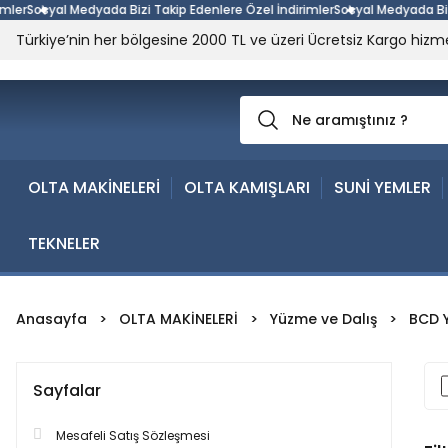
Sosyal Medyada Bizi Takip Edenlere Özel İndirimler
Sosyal Medyada Bizi Tak
Türkiye’nin her bölgesine 2000 TL ve üzeri Ücretsiz Kargo hizme
OLTA MAKİNELERİ
OLTA KAMIŞLARI
SUNİ YEMLER
TEKNELER
Anasayfa
OLTA MAKİNELERİ
Yüzme ve Dalış
BCD Y
Sayfalar
Mesafeli Satış Sözleşmesi