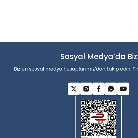
Balık sezonun
Şimdi indirimler’den faydala
Sosyal Medya’da Biz
Alışverişe Başla
Bizleri sosyal medya hesaplarımız’dan takip edin. Fı