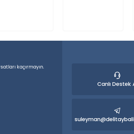
a özel ürünler
Sepete Ekle
Sepete Ekle
nma vakti.
rsatları kaçırmayın.
Canlı Destek 
suleyman@delitaybali