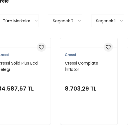
trele
Tüm Markalar
Seçenek 2
Seçenek 1
ressi
Cressi
ressi Solid Plus Bcd
Cressi Complate
eleği
İnflator
34.587,57 TL
8.703,29 TL
Sepete Ekle
Sepete Ekle