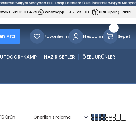
mler
Sosyal Medyada Bizi Takip Edenlere Özel İndirimler
Sosyal Medyada Bizi
estek
0532 390 04 79
Whatsapp
0507 625 01 61
Hızlı Sipariş Takibi
n Ara
Favorilerim
Hesabım
Sepet
UTDOOR-KAMP
HAZIR SETLER
ÖZEL ÜRÜNLER
16 ürün