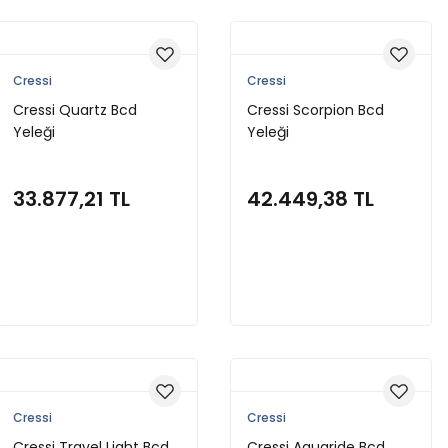
Cressi
Cressi
Cressi Quartz Bcd
Cressi Scorpion Bcd
Yeleği
Yeleği
33.877,21 TL
42.449,38 TL
Sepete Ekle
Sepete Ekle
Cressi
Cressi
Cressi Travel Light Bcd
Cressi Aquaride Bcd