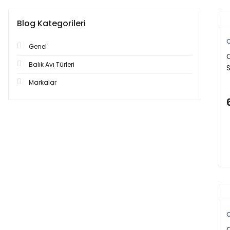
Blog Kategorileri
C
Genel
C
Balık Avı Türleri
S
Markalar
C
C