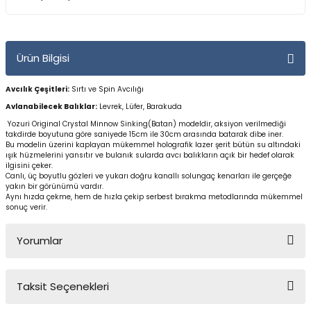
Yüzücü Gözlükleri
Zıpkınlar ve Aksesuarları
Ürün Bilgisi
Avcılık Çeşitleri:
Sırtı
ve Spin Avcılığı
Avlanabilecek Balıklar:
Levrek, Lüfer, Barakuda
Yozuri Original Crystal Minnow Sinking(Batan) modeldir, aksiyon verilmediği
takdirde boyutuna göre saniyede 15cm ile 30cm arasında batarak dibe iner.
Bu modelin üzerini kaplayan mükemmel holografik lazer şerit bütün su altındaki
ışık hüzmelerini yansıtır ve bulanık sularda avcı balıkların açık bir hedef olarak
ilgisini çeker.
Canlı, üç boyutlu gözleri ve yukarı doğru kanallı solungaç kenarları ile gerçeğe
yakın bir görünümü vardır.
Aynı hızda çekme, hem de hızla çekip serbest bırakma metodlarında mükemmel
sonuç verir.
Yorumlar
Taksit Seçenekleri
Bu ürüne ilk yorumu siz yapın!