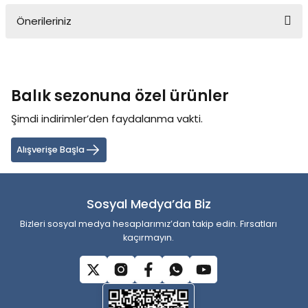
Önerileriniz
Yorum Yaz
Bu ürünün fiyat bilgisi, resim, ürün açıklamalarında ve diğer
konularda yetersiz gördüğünüz noktaları öneri formunu kullanarak
tarafımıza iletebilirsiniz.
Balık sezonuna özel ürünler
Görüş ve önerileriniz için teşekkür ederiz.
Şimdi indirimler’den faydalanma vakti.
Ürün resmi kalitesiz, bozuk veya görüntülenemiyor.
Ürün açıklamasında eksik bilgiler bulunuyor.
Alışverişe Başla
Ürün bilgilerinde hatalar bulunuyor.
Ürün fiyatı diğer sitelerden daha pahalı.
Sosyal Medya’da Biz
Bu ürüne benzer farklı alternatifler olmalı.
Bizleri sosyal medya hesaplarımız’dan takip edin. Fırsatları
kaçırmayın.
Gönder