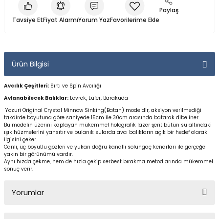
Yüzücü Gözlükleri
Paylaş
Tavsiye Et
Fiyat Alarmı
Yorum Yaz
Zıpkınlar ve Aksesuarları
Ürün Bilgisi
Avcılık Çeşitleri:
Sırtı
ve Spin Avcılığı
Avlanabilecek Balıklar:
Levrek, Lüfer, Barakuda
Yozuri Original Crystal Minnow Sinking(Batan) modeldir, aksiyon verilmediği
takdirde boyutuna göre saniyede 15cm ile 30cm arasında batarak dibe iner.
Bu modelin üzerini kaplayan mükemmel holografik lazer şerit bütün su altındaki
ışık hüzmelerini yansıtır ve bulanık sularda avcı balıkların açık bir hedef olarak
ilgisini çeker.
Canlı, üç boyutlu gözleri ve yukarı doğru kanallı solungaç kenarları ile gerçeğe
yakın bir görünümü vardır.
Aynı hızda çekme, hem de hızla çekip serbest bırakma metodlarında mükemmel
sonuç verir.
Yorumlar