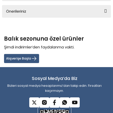
Önerileriniz
Yorum Yaz
Bu ürünün fiyat bilgisi, resim, ürün açıklamalarında ve diğer
konularda yetersiz gördüğünüz noktaları öneri formunu kullanarak
tarafımıza iletebilirsiniz.
Balık sezonuna özel ürünler
Görüş ve önerileriniz için teşekkür ederiz.
Şimdi indirimler’den faydalanma vakti.
Ürün resmi kalitesiz, bozuk veya görüntülenemiyor.
Ürün açıklamasında eksik bilgiler bulunuyor.
Alışverişe Başla
Ürün bilgilerinde hatalar bulunuyor.
Ürün fiyatı diğer sitelerden daha pahalı.
Sosyal Medya’da Biz
Bu ürüne benzer farklı alternatifler olmalı.
Bizleri sosyal medya hesaplarımız’dan takip edin. Fırsatları
kaçırmayın.
Gönder