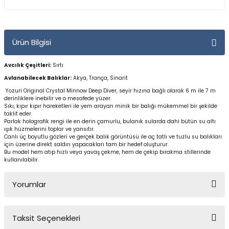
Yüzücü Gözlükleri
Zıpkınlar ve Aksesuarları
Ürün Bilgisi
Avcılık Çeşitleri:
Sırtı
Avlanabilecek Balıklar:
Akya, Trança, Sinarit
Yozuri Original Crystal Minnow Deep Diver, seyir hızına bağlı olarak 6 m ile 7 m
derinliklere inebilir ve o mesafede yüzer.
Sıkı, kıpır kıpır hareketleri ile yem arayan minik bir balığı mükemmel bir şekilde
taklit eder.
Parlak holografik rengi ile en derin çamurlu, bulanık sularda dahi bütün su altı
ışık hüzmelerini toplar ve yansıtır.
Canlı üç boyutlu gözleri ve gerçek balık görüntüsü ile aç tatlı ve tuzlu su balıkları
için üzerine direkt saldırı yapacakları tam bir hedef oluşturur.
Bu model hem atıp hızlı veya yavaş çekme, hem de çekip bırakma stillerinde
kullanılabilir.
Yorumlar
Taksit Seçenekleri
Bu ürüne ilk yorumu siz yapın!