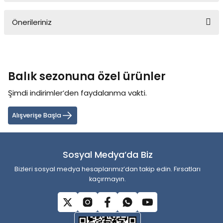
Önerileriniz
Yorum Yaz
Bu ürünün fiyat bilgisi, resim, ürün açıklamalarında ve diğer
konularda yetersiz gördüğünüz noktaları öneri formunu kullanarak
tarafımıza iletebilirsiniz.
Balık sezonuna özel ürünler
Görüş ve önerileriniz için teşekkür ederiz.
Şimdi indirimler’den faydalanma vakti.
Ürün resmi kalitesiz, bozuk veya görüntülenemiyor.
Ürün açıklamasında eksik bilgiler bulunuyor.
Alışverişe Başla
Ürün bilgilerinde hatalar bulunuyor.
Ürün fiyatı diğer sitelerden daha pahalı.
Sosyal Medya’da Biz
Bu ürüne benzer farklı alternatifler olmalı.
Bizleri sosyal medya hesaplarımız’dan takip edin. Fırsatları
kaçırmayın.
Gönder