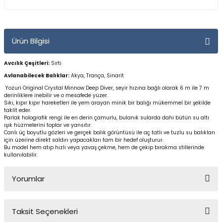
Yüzücü Gözlükleri
Zıpkınlar ve Aksesuarları
Ürün Bilgisi
Avcılık Çeşitleri:
Sırtı
Avlanabilecek Balıklar:
Akya, Trança, Sinarit
Yozuri Original Crystal Minnow Deep Diver, seyir hızına bağlı olarak 6 m ile 7 m
derinliklere inebilir ve o mesafede yüzer.
Sıkı, kıpır kıpır hareketleri ile yem arayan minik bir balığı mükemmel bir şekilde
taklit eder.
Parlak holografik rengi ile en derin çamurlu, bulanık sularda dahi bütün su altı
ışık hüzmelerini toplar ve yansıtır.
Canlı üç boyutlu gözleri ve gerçek balık görüntüsü ile aç tatlı ve tuzlu su balıkları
için üzerine direkt saldırı yapacakları tam bir hedef oluşturur.
Bu model hem atıp hızlı veya yavaş çekme, hem de çekip bırakma stillerinde
kullanılabilir.
Yorumlar
Taksit Seçenekleri
Bu ürüne ilk yorumu siz yapın!