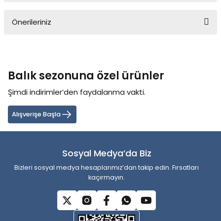
Önerileriniz
Yorum Yaz
Bu ürünün fiyat bilgisi, resim, ürün açıklamalarında ve diğer
konularda yetersiz gördüğünüz noktaları öneri formunu kullanarak
tarafımıza iletebilirsiniz.
Balık sezonuna özel ürünler
Görüş ve önerileriniz için teşekkür ederiz.
Şimdi indirimler’den faydalanma vakti.
Ürün resmi kalitesiz, bozuk veya görüntülenemiyor.
Ürün açıklamasında eksik bilgiler bulunuyor.
Alışverişe Başla
Ürün bilgilerinde hatalar bulunuyor.
Ürün fiyatı diğer sitelerden daha pahalı.
Sosyal Medya’da Biz
Bu ürüne benzer farklı alternatifler olmalı.
Bizleri sosyal medya hesaplarımız’dan takip edin. Fırsatları
kaçırmayın.
Gönder