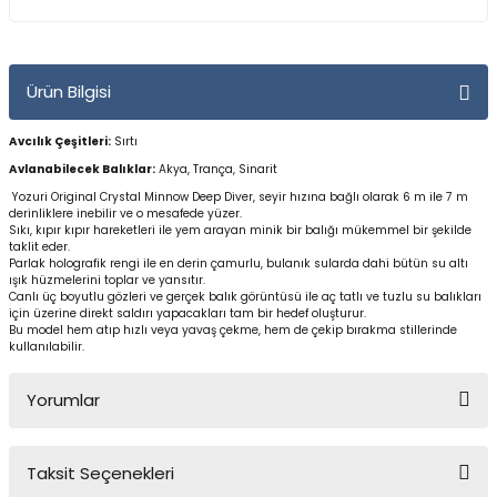
Yüzücü Gözlükleri
Zıpkınlar ve Aksesuarları
Ürün Bilgisi
Avcılık Çeşitleri:
Sırtı
Avlanabilecek Balıklar:
Akya, Trança, Sinarit
Yozuri Original Crystal Minnow Deep Diver, seyir hızına bağlı olarak 6 m ile 7 m
derinliklere inebilir ve o mesafede yüzer.
Sıkı, kıpır kıpır hareketleri ile yem arayan minik bir balığı mükemmel bir şekilde
taklit eder.
Parlak holografik rengi ile en derin çamurlu, bulanık sularda dahi bütün su altı
ışık hüzmelerini toplar ve yansıtır.
Canlı üç boyutlu gözleri ve gerçek balık görüntüsü ile aç tatlı ve tuzlu su balıkları
için üzerine direkt saldırı yapacakları tam bir hedef oluşturur.
Bu model hem atıp hızlı veya yavaş çekme, hem de çekip bırakma stillerinde
kullanılabilir.
Yorumlar
Taksit Seçenekleri
Bu ürüne ilk yorumu siz yapın!