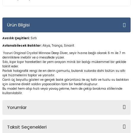
Yüzücü Gözlükleri
Zıpkınlar ve Aksesuarları
Ürün Bilgisi
Avcılık Çeşitleri:
Sırtı
Avlanabilecek Balıklar:
Akya, Trança, Sinarit
Yozuri Original Crystal Minnow Deep Diver, seyir hızına bağlı olarak 6 m ile 7 m
derinliklere inebilir ve o mesafede yüzer.
Sıkı, kıpır kıpır hareketleri ile yem arayan minik bir balığı mükemmel bir şekilde
taklit eder.
Parlak holografik rengi ile en derin çamurlu, bulanık sularda dahi bütün su altı
ışık hüzmelerini toplar ve yansıtır.
Canlı üç boyutlu gözleri ve gerçek balık görüntüsü ile aç tatlı ve tuzlu su balıkları
için üzerine direkt saldırı yapacakları tam bir hedef oluşturur.
Bu model hem atıp hızlı veya yavaş çekme, hem de çekip bırakma stillerinde
kullanılabilir.
Yorumlar
Taksit Seçenekleri
Bu ürüne ilk yorumu siz yapın!