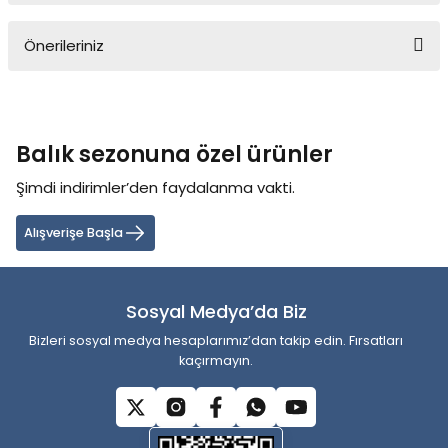
Önerileriniz
Yorum Yaz
Bu ürünün fiyat bilgisi, resim, ürün açıklamalarında ve diğer
konularda yetersiz gördüğünüz noktaları öneri formunu kullanarak
tarafımıza iletebilirsiniz.
Balık sezonuna özel ürünler
Görüş ve önerileriniz için teşekkür ederiz.
Şimdi indirimler’den faydalanma vakti.
Ürün resmi kalitesiz, bozuk veya görüntülenemiyor.
Ürün açıklamasında eksik bilgiler bulunuyor.
Alışverişe Başla
Ürün bilgilerinde hatalar bulunuyor.
Ürün fiyatı diğer sitelerden daha pahalı.
Sosyal Medya’da Biz
Bu ürüne benzer farklı alternatifler olmalı.
Bizleri sosyal medya hesaplarımız’dan takip edin. Fırsatları
kaçırmayın.
Gönder