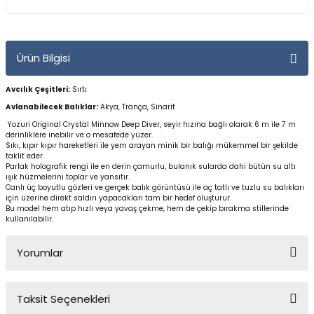
Yüzücü Gözlükleri
Zıpkınlar ve Aksesuarları
Ürün Bilgisi
Avcılık Çeşitleri:
Sırtı
Avlanabilecek Balıklar:
Akya, Trança, Sinarit
Yozuri Original Crystal Minnow Deep Diver, seyir hızına bağlı olarak 6 m ile 7 m
derinliklere inebilir ve o mesafede yüzer.
Sıkı, kıpır kıpır hareketleri ile yem arayan minik bir balığı mükemmel bir şekilde
taklit eder.
Parlak holografik rengi ile en derin çamurlu, bulanık sularda dahi bütün su altı
ışık hüzmelerini toplar ve yansıtır.
Canlı üç boyutlu gözleri ve gerçek balık görüntüsü ile aç tatlı ve tuzlu su balıkları
için üzerine direkt saldırı yapacakları tam bir hedef oluşturur.
Bu model hem atıp hızlı veya yavaş çekme, hem de çekip bırakma stillerinde
kullanılabilir.
Yorumlar
Taksit Seçenekleri
Bu ürüne ilk yorumu siz yapın!