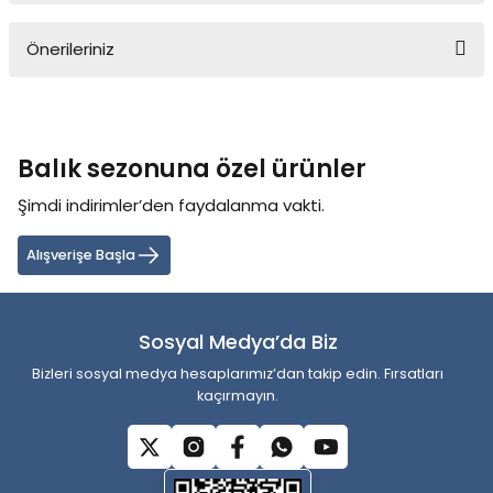
Önerileriniz
Yorum Yaz
Bu ürünün fiyat bilgisi, resim, ürün açıklamalarında ve diğer
konularda yetersiz gördüğünüz noktaları öneri formunu kullanarak
tarafımıza iletebilirsiniz.
Balık sezonuna özel ürünler
Görüş ve önerileriniz için teşekkür ederiz.
Şimdi indirimler’den faydalanma vakti.
Ürün resmi kalitesiz, bozuk veya görüntülenemiyor.
Ürün açıklamasında eksik bilgiler bulunuyor.
Alışverişe Başla
Ürün bilgilerinde hatalar bulunuyor.
Ürün fiyatı diğer sitelerden daha pahalı.
Sosyal Medya’da Biz
Bu ürüne benzer farklı alternatifler olmalı.
Bizleri sosyal medya hesaplarımız’dan takip edin. Fırsatları
kaçırmayın.
Gönder