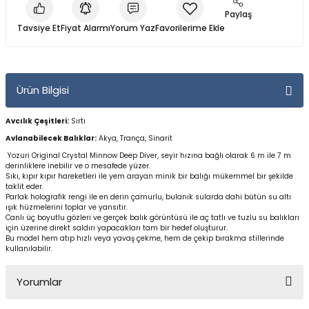
Yüzücü Gözlükleri
Paylaş
Tavsiye Et
Fiyat Alarmı
Yorum Yaz
Zıpkınlar ve Aksesuarları
Ürün Bilgisi
Avcılık Çeşitleri:
Sırtı
Avlanabilecek Balıklar:
Akya, Trança, Sinarit
Yozuri Original Crystal Minnow Deep Diver, seyir hızına bağlı olarak 6 m ile 7 m
derinliklere inebilir ve o mesafede yüzer.
Sıkı, kıpır kıpır hareketleri ile yem arayan minik bir balığı mükemmel bir şekilde
taklit eder.
Parlak holografik rengi ile en derin çamurlu, bulanık sularda dahi bütün su altı
ışık hüzmelerini toplar ve yansıtır.
Canlı üç boyutlu gözleri ve gerçek balık görüntüsü ile aç tatlı ve tuzlu su balıkları
için üzerine direkt saldırı yapacakları tam bir hedef oluşturur.
Bu model hem atıp hızlı veya yavaş çekme, hem de çekip bırakma stillerinde
kullanılabilir.
Yorumlar