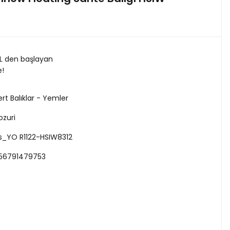
TL den başlayan
e!
ert Balıklar - Yemler
ozuri
s_YO R1122-HSIW8312
56791479753