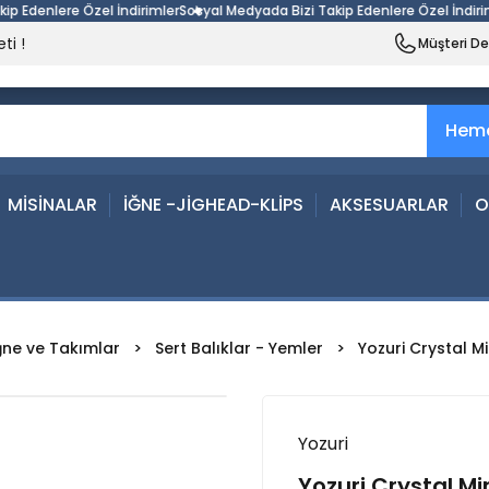
denlere Özel İndirimler
Sosyal Medyada Bizi Takip Edenlere Özel İndirimler
ti !
Müşteri D
Heme
MİSİNALAR
İĞNE -JİGHEAD-KLİPS
AKSESUARLAR
O
ğne ve Takımlar
Sert Balıklar - Yemler
Yozuri Crystal M
Yozuri
Yozuri Crystal Mi