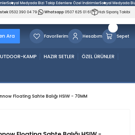
Sosyal Medyada Bizi Takip Edenlere Özel İndirimler
Sosyal Medyada Bizi Ta
estek
0532 390 04 79
Whatsapp
0507 625 01 61
Hızlı Sipariş Takibi
n Ara
Favorilerim
Hesabım
Sepet
UTDOOR-KAMP
HAZIR SETLER
ÖZEL ÜRÜNLER
innow Floating Sahte Balığı HSIW - 70MM
nnow Floating Sahte Balığı HSIW -