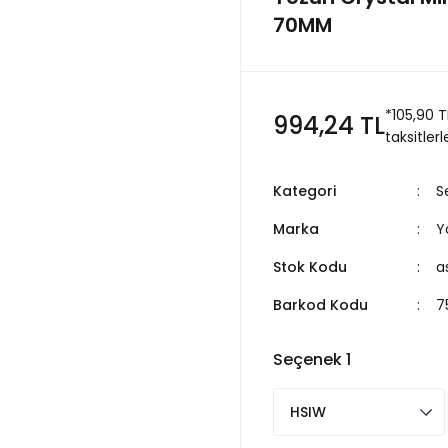
70MM
*105,90 
994,24 TL
taksitlerl
Kategori
S
Marka
Y
Stok Kodu
a
Barkod Kodu
7
Seçenek 1