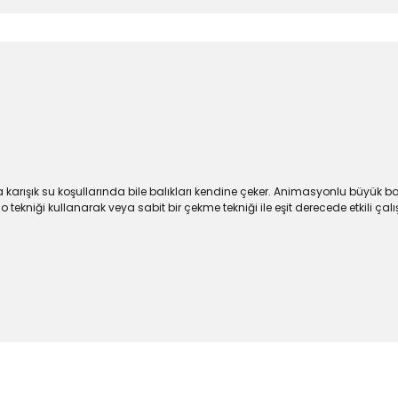
a karışık su koşullarında bile balıkları kendine çeker. Animasyonlu büyük bo
kniği kullanarak veya sabit bir çekme tekniği ile eşit derecede etkili ça
larda yetersiz gördüğünüz noktaları öneri formunu kullanarak tarafımıza