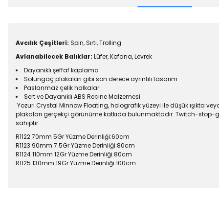
Avcılık Çeşitleri:
Spin, Sırtı, Trolling
Avlanabilecek Balıklar:
Lüfer, Kofana, Levrek
Dayanıklı şeffaf kaplama
Solungaç plakaları gibi son derece ayrıntılı tasarım
Paslanmaz çelik halkalar
Sert ve Dayanıklı ABS Reçine Malzemesi
Yozuri Crystal Minnow Floating, holografik yüzeyi ile düşük ışıkta vey
plakaları gerçekçi görünüme katkıda bulunmaktadır. Twitch-stop-go te
sahiptir.
R1122 70mm 5Gr
Yüzme Derinliği:60cm
R1123 90mm 7.5Gr Yüzme Derinliği:
80cm
R1124 110mm 12Gr Yüzme Derinliği:
80cm
R1125 130mm 19Gr Yüzme Derinliği:
100cm
Bu ürünün fiyat bilgisi, resim, ürün açıklamalarında ve diğer konu
Görüş ve önerileriniz için teşekkür ederiz.