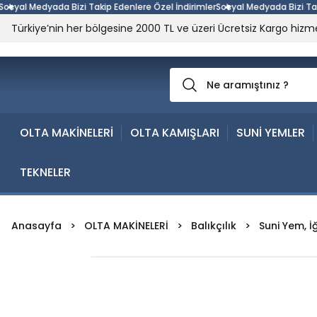
al Medyada Bizi Takip Edenlere Özel İndirimler
Sosyal Medyada Bizi Takip E
Türkiye’nin her bölgesine 2000 TL ve üzeri Ücretsiz Kargo hizme
OLTA MAKİNELERİ
OLTA KAMIŞLARI
SUNİ YEMLER
TEKNELER
Anasayfa
OLTA MAKİNELERİ
Balıkçılık
Suni Yem, İ