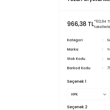
*102,94 
966,38 TL
taksitlerl
Kategori
S
Marka
Y
Stok Kodu
a
Barkod Kodu
7
Seçenek 1
Seçenek 2