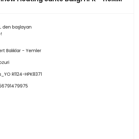
TL den başlayan
e!
ert Balıklar - Yemler
ozuri
s_YO R1124-HPK8371
56791479975