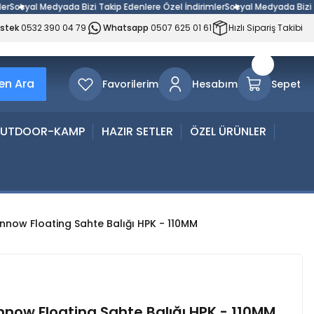
syal Medyada Bizi Takip Edenlere Özel İndirimler
Sosyal Medyada Bizi Takip
estek
0532 390 04 79
Whatsapp
0507 625 01 61
Hızlı Sipariş Takibi
n Ara
Favorilerim
Hesabım
Sepet
UTDOOR-KAMP
HAZIR SETLER
ÖZEL ÜRÜNLER
innow Floating Sahte Balığı HPK - 110MM
innow Floating Sahte Balığı HPK - 110MM