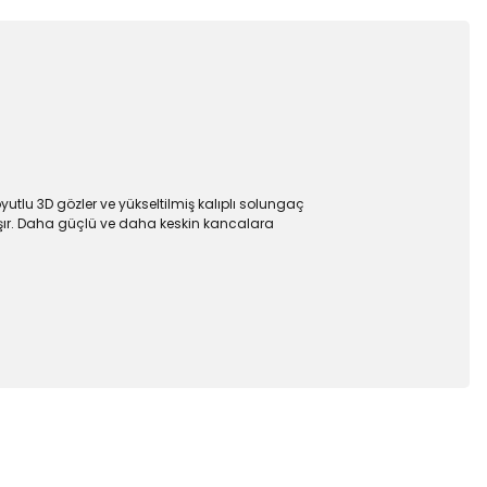
yutlu 3D gözler ve yükseltilmiş kalıplı solungaç
lışır. Daha güçlü ve daha keskin kancalara
 iletebilirsiniz.