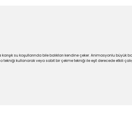
a karışık su koşullarında bile balıkları kendine çeker. Animasyonlu büyük bo
kniği kullanarak veya sabit bir çekme tekniği ile eşit derecede etkili ça
larda yetersiz gördüğünüz noktaları öneri formunu kullanarak tarafımıza
a özel ürünler
Bu ürüne ilk yorumu siz yapın!