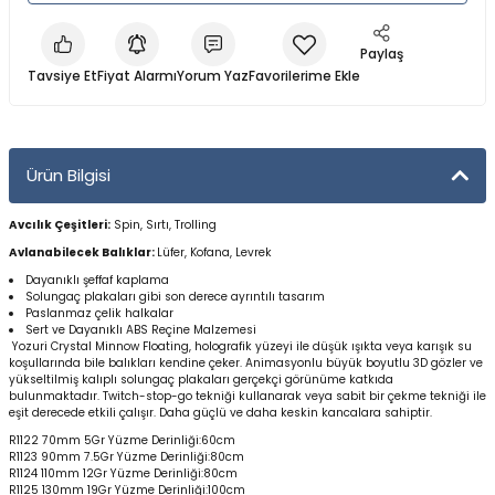
Yüzücü Gözlükleri
Paylaş
Zıpkınlar ve Aksesuarları
Tavsiye Et
Fiyat Alarmı
Yorum Yaz
Ürün Bilgisi
Avcılık Çeşitleri:
Spin, Sırtı, Trolling
Avlanabilecek Balıklar:
Lüfer, Kofana, Levrek
Dayanıklı şeffaf kaplama
Solungaç plakaları gibi son derece ayrıntılı tasarım
Paslanmaz çelik halkalar
Sert ve Dayanıklı ABS Reçine Malzemesi
Yozuri Crystal Minnow Floating, holografik yüzeyi ile düşük ışıkta veya karışık su
koşullarında bile balıkları kendine çeker. Animasyonlu büyük boyutlu 3D gözler ve
yükseltilmiş kalıplı solungaç plakaları gerçekçi görünüme katkıda
bulunmaktadır. Twitch-stop-go tekniği kullanarak veya sabit bir çekme tekniği ile
eşit derecede etkili çalışır. Daha güçlü ve daha keskin kancalara sahiptir.
R1122 70mm 5Gr
Yüzme Derinliği:60cm
R1123 90mm 7.5Gr Yüzme Derinliği:
80cm
R1124 110mm 12Gr Yüzme Derinliği:
80cm
R1125 130mm 19Gr Yüzme Derinliği:
100cm