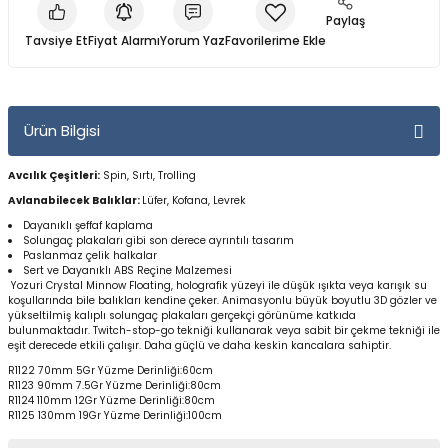
Yüzücü Gözlükleri
Paylaş
Tavsiye Et
Fiyat Alarmı
Yorum Yaz
Zıpkınlar ve Aksesuarları
Ürün Bilgisi
Avcılık Çeşitleri:
Spin, Sırtı, Trolling
Avlanabilecek Balıklar:
Lüfer, Kofana, Levrek
Dayanıklı şeffaf kaplama
Solungaç plakaları gibi son derece ayrıntılı tasarım
Paslanmaz çelik halkalar
Sert ve Dayanıklı ABS Reçine Malzemesi
Yozuri Crystal Minnow Floating, holografik yüzeyi ile düşük ışıkta veya karışık su
koşullarında bile balıkları kendine çeker. Animasyonlu büyük boyutlu 3D gözler ve
yükseltilmiş kalıplı solungaç plakaları gerçekçi görünüme katkıda
bulunmaktadır. Twitch-stop-go tekniği kullanarak veya sabit bir çekme tekniği ile
eşit derecede etkili çalışır. Daha güçlü ve daha keskin kancalara sahiptir.
R1122 70mm 5Gr
Yüzme Derinliği:60cm
R1123 90mm 7.5Gr Yüzme Derinliği:
80cm
R1124 110mm 12Gr Yüzme Derinliği:
80cm
R1125 130mm 19Gr Yüzme Derinliği:
100cm