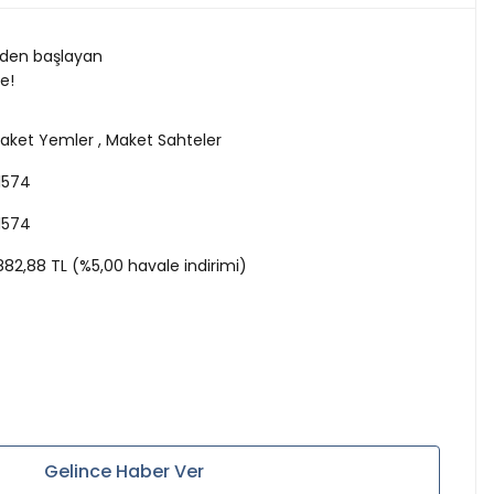
TL den başlayan
le!
aket Yemler
,
Maket Sahteler
1574
1574
.882,88 TL (%5,00 havale indirimi)
Gelince Haber Ver