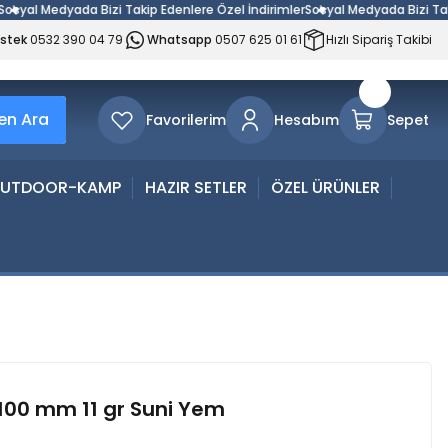
al Medyada Bizi Takip Edenlere Özel İndirimler
Sosyal Medyada Bizi Takip E
estek
0532 390 04 79
Whatsapp
0507 625 01 61
Hızlı Sipariş Takibi
n Ara
Favorilerim
Hesabım
Sepet
UTDOOR-KAMP
HAZIR SETLER
ÖZEL ÜRÜNLER
100 mm 11 gr Suni Yem