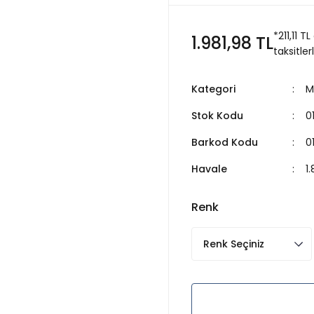
*211,11 
1.981,98 TL
taksitler
Kategori
M
Stok Kodu
0
Barkod Kodu
0
Havale
1
Renk