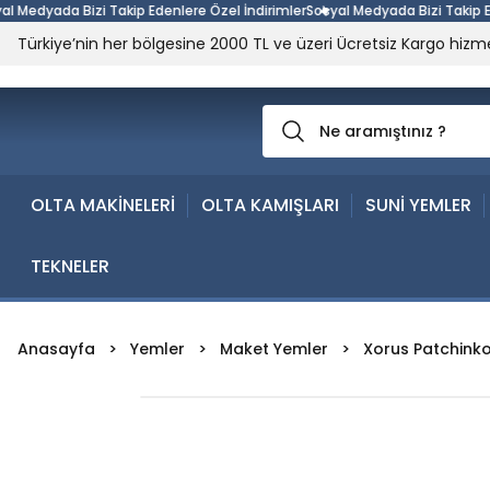
edyada Bizi Takip Edenlere Özel İndirimler
Sosyal Medyada Bizi Takip Edenl
Türkiye’nin her bölgesine 2000 TL ve üzeri Ücretsiz Kargo hizme
OLTA MAKİNELERİ
OLTA KAMIŞLARI
SUNİ YEMLER
TEKNELER
Anasayfa
Yemler
Maket Yemler
Xorus Patchinko