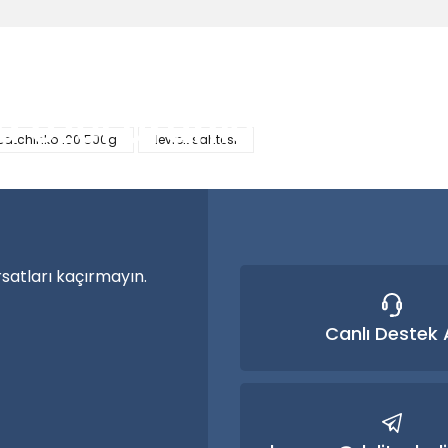
larda yetersiz gördüğünüz noktaları öneri formunu kullanarak tarafımıza
Bu ürüne ilk yorumu siz yapın!
a özel ürünler
patchinko 100 500g
levrek sahtesi
Yorum Yaz
nma vakti.
rsatları kaçırmayın.
Canlı Destek 
Gönder