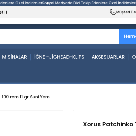
ere Özel İndirimler
Sosyal Medyada Bizi Takip Edenlere Özel İndirimler
Sosy
ti !
Müşteri D
Heme
MİSİNALAR
İĞNE -JİGHEAD-KLİPS
AKSESUARLAR
O
 100 mm 11 gr Suni Yem
Xorus Patchinko 