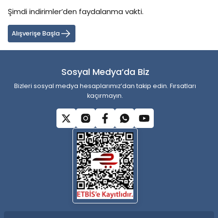
Şimdi indirimler’den faydalanma vakti.
Ürün resmi kalitesiz, bozuk veya görüntülenemiyor.
Ürün açıklamasında eksik bilgiler bulunuyor.
Alışverişe Başla
Ürün bilgilerinde hatalar bulunuyor.
Ürün fiyatı diğer sitelerden daha pahalı.
Sosyal Medya’da Biz
Bu ürüne benzer farklı alternatifler olmalı.
Bizleri sosyal medya hesaplarımız’dan takip edin. Fırsatları
kaçırmayın.
Gönder