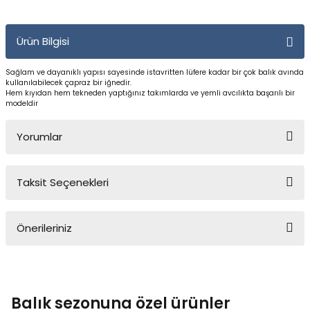
Yüzücü Gözlükleri
Ürün Bilgisi
Zıpkınlar ve Aksesuarları
Sağlam ve dayanıklı yapısı sayesinde istavritten lüfere kadar bir çok balık avında
kullanılabilecek çapraz bir iğnedir.
Hem kıyıdan hem tekneden yaptığınız takımlarda ve yemli avcılıkta başarılı bir
modeldir
Yorumlar
Taksit Seçenekleri
Bu ürüne ilk yorumu siz yapın!
Önerileriniz
Yorum Yaz
Bu ürünün fiyat bilgisi, resim, ürün açıklamalarında ve diğer
konularda yetersiz gördüğünüz noktaları öneri formunu kullanarak
tarafımıza iletebilirsiniz.
Balık sezonuna özel ürünler
Görüş ve önerileriniz için teşekkür ederiz.