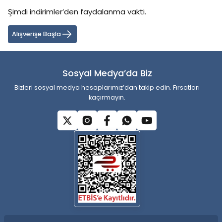
Şimdi indirimler’den faydalanma vakti.
Ürün resmi kalitesiz, bozuk veya görüntülenemiyor.
Ürün açıklamasında eksik bilgiler bulunuyor.
Alışverişe Başla
Ürün bilgilerinde hatalar bulunuyor.
Ürün fiyatı diğer sitelerden daha pahalı.
Sosyal Medya’da Biz
Bu ürüne benzer farklı alternatifler olmalı.
Bizleri sosyal medya hesaplarımız’dan takip edin. Fırsatları
kaçırmayın.
Gönder