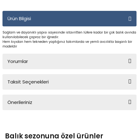
Yüzücü Gözlükleri
Ürün Bilgisi
Zıpkınlar ve Aksesuarları
Sağlam ve dayanıklı yapısı sayesinde istavritten lüfere kadar bir çok balık avında
kullanılabilecek çapraz bir iğnedir.
Hem kıyıdan hem tekneden yaptığınız takımlarda ve yemli avcılıkta başarılı bir
modeldir
Yorumlar
Taksit Seçenekleri
Bu ürüne ilk yorumu siz yapın!
Önerileriniz
Yorum Yaz
Bu ürünün fiyat bilgisi, resim, ürün açıklamalarında ve diğer
konularda yetersiz gördüğünüz noktaları öneri formunu kullanarak
tarafımıza iletebilirsiniz.
Balık sezonuna özel ürünler
Görüş ve önerileriniz için teşekkür ederiz.