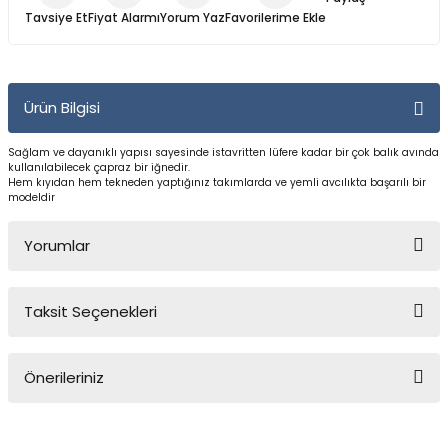
Yüzücü Gözlükleri
Tavsiye Et
Fiyat Alarmı
Yorum Yaz
Zıpkınlar ve Aksesuarları
Ürün Bilgisi
Sağlam ve dayanıklı yapısı sayesinde istavritten lüfere kadar bir çok balık avında
kullanılabilecek çapraz bir iğnedir.
Hem kıyıdan hem tekneden yaptığınız takımlarda ve yemli avcılıkta başarılı bir
modeldir
Yorumlar
Taksit Seçenekleri
Bu ürüne ilk yorumu siz yapın!
Önerileriniz
Yorum Yaz
Bu ürünün fiyat bilgisi, resim, ürün açıklamalarında ve diğer
konularda yetersiz gördüğünüz noktaları öneri formunu kullanarak