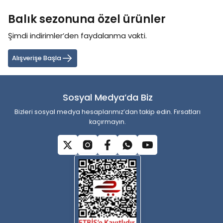
tarafımıza iletebilirsiniz.
Balık sezonuna özel ürünler
Görüş ve önerileriniz için teşekkür ederiz.
Şimdi indirimler’den faydalanma vakti.
Ürün resmi kalitesiz, bozuk veya görüntülenemiyor.
Ürün açıklamasında eksik bilgiler bulunuyor.
Alışverişe Başla
Ürün bilgilerinde hatalar bulunuyor.
Ürün fiyatı diğer sitelerden daha pahalı.
Sosyal Medya’da Biz
Bu ürüne benzer farklı alternatifler olmalı.
Bizleri sosyal medya hesaplarımız’dan takip edin. Fırsatları
kaçırmayın.
Gönder