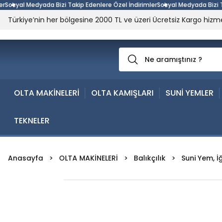
yal Medyada Bizi Takip Edenlere Özel İndirimler
Sosyal Medyada Bizi Takip 
Türkiye’nin her bölgesine 2000 TL ve üzeri Ücretsiz Kargo hizme
OLTA MAKİNELERİ
OLTA KAMIŞLARI
SUNİ YEMLER
TEKNELER
Anasayfa
OLTA MAKİNELERİ
Balıkçılık
Suni Yem, İ