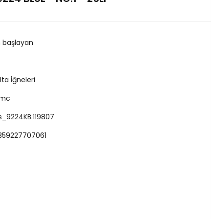
n başlayan
lta İğneleri
mc
s_9224KB.119807
359227707061