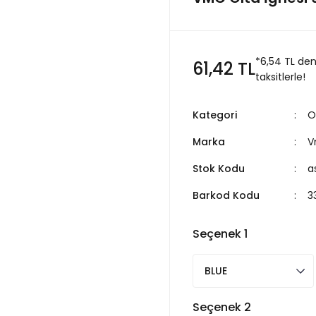
*6,54 TL de
61,42 TL
taksitlerle!
Kategori
O
Marka
V
Stok Kodu
a
Barkod Kodu
3
Seçenek 1
Seçenek 2