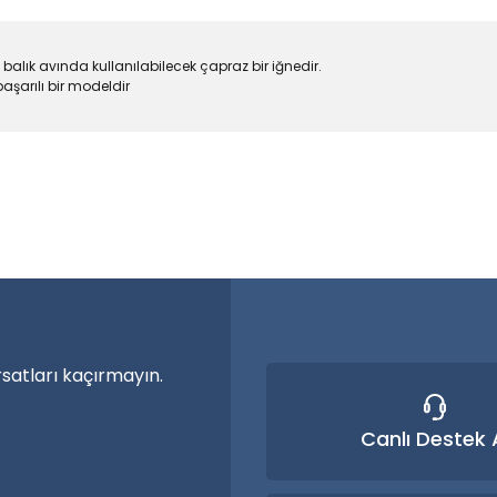
 balık avında kullanılabilecek çapraz bir iğnedir.
aşarılı bir modeldir
larda yetersiz gördüğünüz noktaları öneri formunu kullanarak tarafımıza
a özel ürünler
Bu ürüne ilk yorumu siz yapın!
nma vakti.
Yorum Yaz
rsatları kaçırmayın.
Canlı Destek 