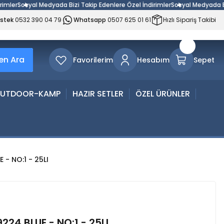
er
Sosyal Medyada Bizi Takip Edenlere Özel İndirimler
Sosyal Medyada Bizi T
estek
0532 390 04 79
Whatsapp
0507 625 01 61
Hızlı Sipariş Takibi
n Ara
Favorilerim
Hesabım
Sepet
UTDOOR-KAMP
HAZIR SETLER
ÖZEL ÜRÜNLER
 - NO:1 - 25LI
224 BLUE - NO:1 - 25LI