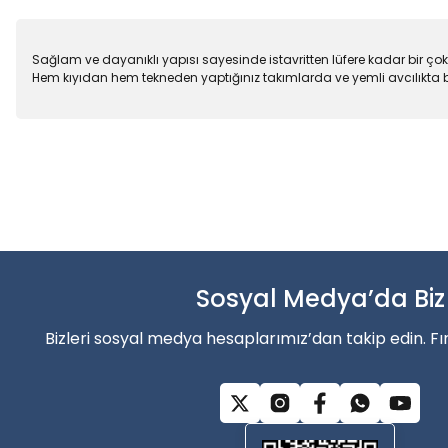
Sağlam ve dayanıklı yapısı sayesinde istavritten lüfere kadar bir çok
Hem kıyıdan hem tekneden yaptığınız takımlarda ve yemli avcılıkta b
Bu ürünün fiyat bilgisi, resim, ürün açıklamalarında ve diğer konu
Balık sezonun
Görüş ve önerileriniz için teşekkür ederiz.
Ürün resmi kalitesiz, bozuk veya görüntülenemiyor.
Şimdi indirimler’den faydala
Ürün açıklamasında eksik bilgiler bulunuyor.
Ürün bilgilerinde hatalar bulunuyor.
Sosyal Medya’da Biz
Alışverişe Başla
Ürün fiyatı diğer sitelerden daha pahalı.
Bizleri sosyal medya hesaplarımız’dan takip edin. Fı
Bu ürüne benzer farklı alternatifler olmalı.