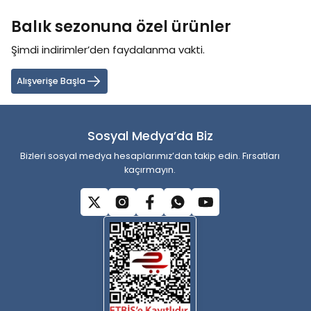
tarafımıza iletebilirsiniz.
Balık sezonuna özel ürünler
Görüş ve önerileriniz için teşekkür ederiz.
Şimdi indirimler’den faydalanma vakti.
Ürün resmi kalitesiz, bozuk veya görüntülenemiyor.
Ürün açıklamasında eksik bilgiler bulunuyor.
Alışverişe Başla
Ürün bilgilerinde hatalar bulunuyor.
Ürün fiyatı diğer sitelerden daha pahalı.
Sosyal Medya’da Biz
Bu ürüne benzer farklı alternatifler olmalı.
Bizleri sosyal medya hesaplarımız’dan takip edin. Fırsatları
kaçırmayın.
Gönder