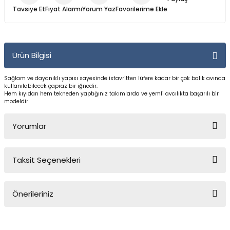
Yüzücü Gözlükleri
Tavsiye Et
Fiyat Alarmı
Yorum Yaz
Zıpkınlar ve Aksesuarları
Ürün Bilgisi
Sağlam ve dayanıklı yapısı sayesinde istavritten lüfere kadar bir çok balık avında
kullanılabilecek çapraz bir iğnedir.
Hem kıyıdan hem tekneden yaptığınız takımlarda ve yemli avcılıkta başarılı bir
modeldir
Yorumlar
Taksit Seçenekleri
Bu ürüne ilk yorumu siz yapın!
Önerileriniz
Yorum Yaz
Bu ürünün fiyat bilgisi, resim, ürün açıklamalarında ve diğer
konularda yetersiz gördüğünüz noktaları öneri formunu kullanarak