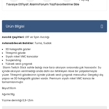
Yüzücü Gözlükleri
Tavsiye Et
Fiyat Alarmı
Yorum Yaz
Zıpkınlar ve Aksesuarları
Ürün Bilgisi
Avcılık Çeşitleri:
LRF
ve Spin Avcılığı
Avlanabilecek Balıklar:
Turna, Sudak
3D holografik gözler
Titreşimli gövde
Siyah nikel VMC kancalar
Suspending
Yüksek sesli çıngırak
Storm Twitch Stick sahte balığı ince tarzı aksiyon sırasında çok hassastır. Su
içinde aksiyon verilmediği anda dahi avı tetikleyen ilave bir yalpalamayla
yüzer.
Titreşimli gövdesinin içinde yüksek sesli çıngırak mevcuttur.
Gerçekçi dış
yapısı ve 3D holografik gözleri vardır.
Premium siyah nikel VMC kanca ile
tamamlanmıştır.
Boyut:10cm
Ağırlık:18g
Yüzme derinliği:0,9-1,5m