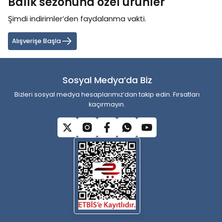
Balık sezonuna özel ürünler
Şimdi indirimler’den faydalanma vakti.
Ürün resmi kalitesiz, bozuk veya görüntülenemiyor.
Ürün açıklamasında eksik bilgiler bulunuyor.
Alışverişe Başla
Ürün bilgilerinde hatalar bulunuyor.
Ürün fiyatı diğer sitelerden daha pahalı.
Sosyal Medya’da Biz
Bu ürüne benzer farklı alternatifler olmalı.
Bizleri sosyal medya hesaplarımız’dan takip edin. Fırsatları
kaçırmayın.
Gönder