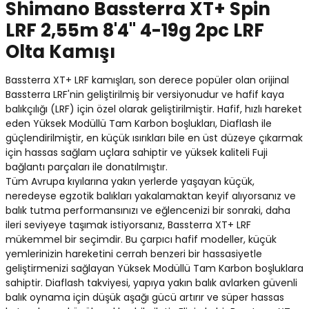
Shimano Bassterra XT+ Spin
Yüzücü Gözlükleri
LRF 2,55m 8'4" 4-19g 2pc LRF
Olta Kamışı
Zıpkınlar ve Aksesuarları
Bassterra XT+ LRF kamışları, son derece popüler olan orijinal
Bassterra LRF'nin geliştirilmiş bir versiyonudur ve hafif kaya
balıkçılığı (LRF) için özel olarak geliştirilmiştir. Hafif, hızlı hareket
eden Yüksek Modüllü Tam Karbon boşlukları, Diaflash ile
güçlendirilmiştir, en küçük ısırıkları bile en üst düzeye çıkarmak
için hassas sağlam uçlara sahiptir ve yüksek kaliteli Fuji
bağlantı parçaları ile donatılmıştır.
Tüm Avrupa kıyılarına yakın yerlerde yaşayan küçük,
neredeyse egzotik balıkları yakalamaktan keyif alıyorsanız ve
balık tutma performansınızı ve eğlencenizi bir sonraki, daha
ileri seviyeye taşımak istiyorsanız, Bassterra XT+ LRF
mükemmel bir seçimdir. Bu çarpıcı hafif modeller, küçük
yemlerinizin hareketini cerrah benzeri bir hassasiyetle
geliştirmenizi sağlayan Yüksek Modüllü Tam Karbon boşluklara
sahiptir. Diaflash takviyesi, yapıya yakın balık avlarken güvenli
balık oynama için düşük aşağı gücü artırır ve süper hassas