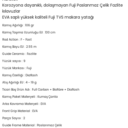
Korozyona dayanıklı, dolaşmayan Fuji Paslanmaz Çelik Fazlite
kılavuzlar
EVA saplı yüksek kaliteli Fuji TVS makara yatağı
Kamış Ağırlığı : 106 gr
Kamış Taşıma Uzunluğu EU : 130 cm
Rod Action : F - Fast
Kamış Boyu EU : 2.55 m
Guide Ceramic : Fazlite
Yüzük sayısı : 9
Yüzük Markası : Fuji
Kamış Özelliği : Diaflash
Atış Ağırlığı EU : 4 - 19 g
Ticari Boş Ürün Adı : Full Carbon + Biofibre + Diaflash
Kamış Paket Materyeli : Kumaş Çanta
Arka Kavrama Materyeli : EVA
Front Grip Material : EVA
Parça Sayısı : 2
Guide Frame Material : Paslanmaz Çelik