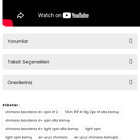
Yorumlar
Taksit Seçenekleri
Bu ürüne ilk yorumu siz yapın!
Önerileriniz
Yorum Yaz
Bu ürünün fiyat bilgisi, resim, ürün açıklamalarında ve diğer
konularda yetersiz gördüğünüz noktaları öneri formunu kullanarak
Etiketler :
tarafımıza iletebilirsiniz.
shimano bassterra xt+ spin lrf 2
55m 8'4'' 4-19g 2pc lrf olta kamışı
Görüş ve önerileriniz için teşekkür ederiz.
shimano bassterra xt+ spin olta kamışı
shimano bassterra xt+ light spin olta kamışı
light spin
Ürün resmi kalitesiz, bozuk veya görüntülenemiyor.
light spin kamış
en ucuz shimano
en ucuz shimano kamışlar
Ürün açıklamasında eksik bilgiler bulunuyor.