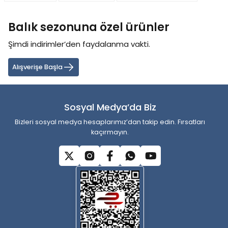
Ürün bilgilerinde hatalar bulunuyor.
Balık sezonuna özel ürünler
Ürün fiyatı diğer sitelerden daha pahalı.
Bu ürüne benzer farklı alternatifler olmalı.
Şimdi indirimler’den faydalanma vakti.
Alışverişe Başla
Sosyal Medya’da Biz
Gönder
Bizleri sosyal medya hesaplarımız’dan takip edin. Fırsatları
kaçırmayın.