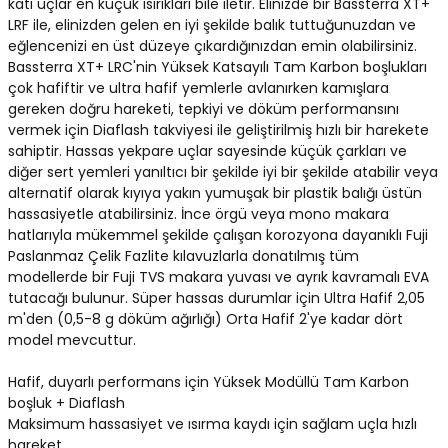
katı uçlar en küçük ısırıkları bile iletir. Elinizde bir Bassterra XT+
LRF ile, elinizden gelen en iyi şekilde balık tuttuğunuzdan ve
eğlencenizi en üst düzeye çıkardığınızdan emin olabilirsiniz.
Bassterra XT+ LRC'nin Yüksek Katsayılı Tam Karbon boşlukları
çok hafiftir ve ultra hafif yemlerle avlanırken kamışlara
gereken doğru hareketi, tepkiyi ve döküm performansını
vermek için Diaflash takviyesi ile geliştirilmiş hızlı bir harekete
sahiptir. Hassas yekpare uçlar sayesinde küçük çarkları ve
diğer sert yemleri yanıltıcı bir şekilde iyi bir şekilde atabilir veya
alternatif olarak kıyıya yakın yumuşak bir plastik balığı üstün
hassasiyetle atabilirsiniz. İnce örgü veya mono makara
hatlarıyla mükemmel şekilde çalışan korozyona dayanıklı Fuji
Paslanmaz Çelik Fazlite kılavuzlarla donatılmış tüm
modellerde bir Fuji TVS makara yuvası ve ayrık kavramalı EVA
tutacağı bulunur. Süper hassas durumlar için Ultra Hafif 2,05
m'den (0,5-8 g döküm ağırlığı) Orta Hafif 2'ye kadar dört
model mevcuttur.
Hafif, duyarlı performans için Yüksek Modüllü Tam Karbon
boşluk + Diaflash
Maksimum hassasiyet ve ısırma kaydı için sağlam uçla hızlı
hareket