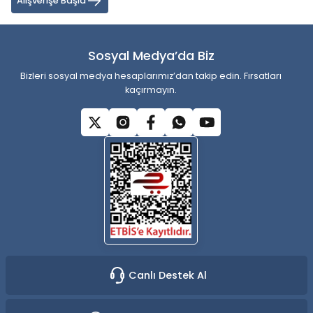
Alışverişe Başla
Ürün bilgilerinde hatalar bulunuyor.
Ürün fiyatı diğer sitelerden daha pahalı.
Sosyal Medya’da Biz
Bu ürüne benzer farklı alternatifler olmalı.
Bizleri sosyal medya hesaplarımız’dan takip edin. Fırsatları
kaçırmayın.
Gönder
Canlı Destek Al