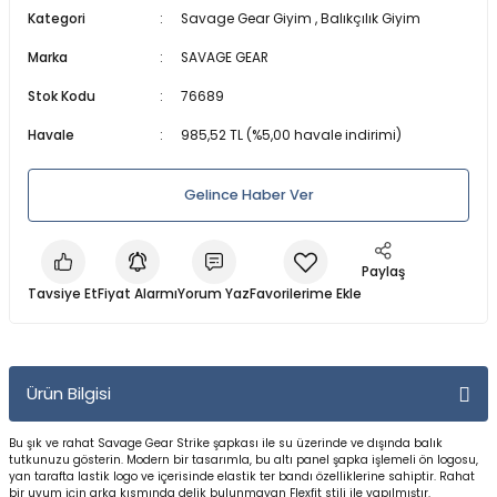
Kategori
Savage Gear Giyim
,
Balıkçılık Giyim
a Makineleri
a Kamışları
er & Işıldak
lar
Dalış Maskeleri
Marka
SAVAGE GEAR
 Olta Makineleri
amışları
ri
anları
ları
Maske ve Şnorkel Setleri
Stok Kodu
76689
akine
lar
ler
Regülatörler ve Konsollar
Havale
985,52 TL (%5,00 havale indirimi)
arçaları
baları
Şnorkeller
Gelince Haber Ver
leri
a Kamışları
Su Altı Fenerleri
Paylaş
Tavsiye Et
Fiyat Alarmı
Yorum Yaz
ler
rı
Tüplü ve Serbest Dalış Elbiseleri
Parçaları
zemeleri
Yüzme ve Dalış Aksesuarları
Ürün Bilgisi
Yüzme ve Dalış Paletleri
Bu şık ve rahat Savage Gear Strike şapkası ile su üzerinde ve dışında balık
tutkunuzu gösterin. Modern bir tasarımla, bu altı panel şapka işlemeli ön logosu,
ineleri
Yüzücü Elbiseleri
yan tarafta lastik logo ve içerisinde elastik ter bandı özelliklerine sahiptir. Rahat
bir uyum için arka kısmında delik bulunmayan Flexfit stili ile yapılmıştır.