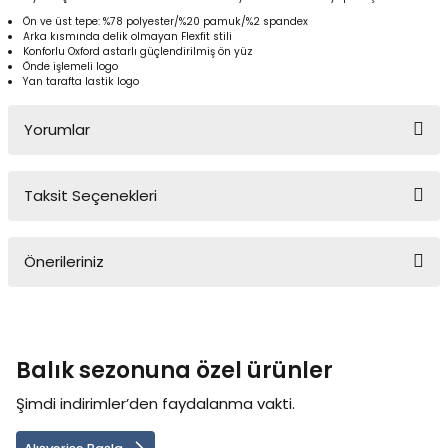
Yüzücü Gözlükleri
Ön ve üst tepe: %78 polyester/%20 pamuk/%2 spandex
Arka kısmında delik olmayan Flexfit stili
Konforlu Oxford astarlı güçlendirilmiş ön yüz
Zıpkınlar ve Aksesuarları
Önde işlemeli logo
Yan tarafta lastik logo
Yorumlar
Taksit Seçenekleri
Bu ürüne ilk yorumu siz yapın!
Önerileriniz
Yorum Yaz
Bu ürünün fiyat bilgisi, resim, ürün açıklamalarında ve diğer
konularda yetersiz gördüğünüz noktaları öneri formunu kullanarak
tarafımıza iletebilirsiniz.
Balık sezonuna özel ürünler
Görüş ve önerileriniz için teşekkür ederiz.
Şimdi indirimler’den faydalanma vakti.
Ürün resmi kalitesiz, bozuk veya görüntülenemiyor.
Ürün açıklamasında eksik bilgiler bulunuyor.