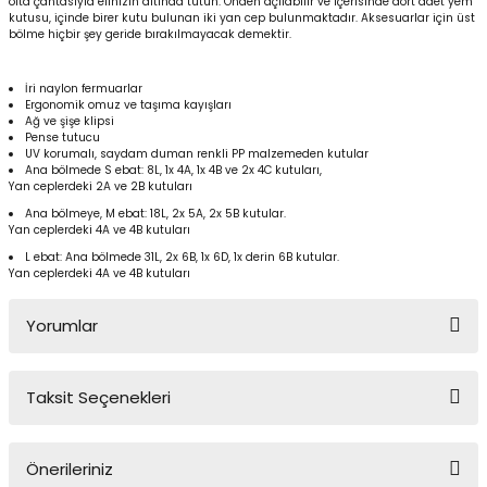
olta çantasıyla elinizin altında tutun.
Önden açılabilir ve içerisinde dört adet yem
Yüzücü Gözlükleri
kutusu, içinde birer kutu bulunan iki yan cep bulunmaktadır. Aksesuarlar için üst
bölme hiçbir şey geride bırakılmayacak demektir.
Zıpkınlar ve Aksesuarları
İri naylon fermuarlar
Ergonomik omuz ve taşıma kayışları
Ağ ve şişe klipsi
Pense tutucu
UV korumalı, saydam duman renkli PP malzemeden kutular
Ana bölmede S ebat: 8L, 1x 4A, 1x 4B ve 2x 4C kutuları,
Yan ceplerdeki 2A ve 2B kutuları
Ana bölmeye, M ebat: 18L, 2x 5A, 2x 5B kutular.
Yan ceplerdeki 4A ve 4B kutuları
L ebat: Ana bölmede 31L, 2x 6B, 1x 6D, 1x derin 6B kutular.
Yan ceplerdeki 4A ve 4B kutuları
Yorumlar
Taksit Seçenekleri
Bu ürüne ilk yorumu siz yapın!
Önerileriniz
Yorum Yaz