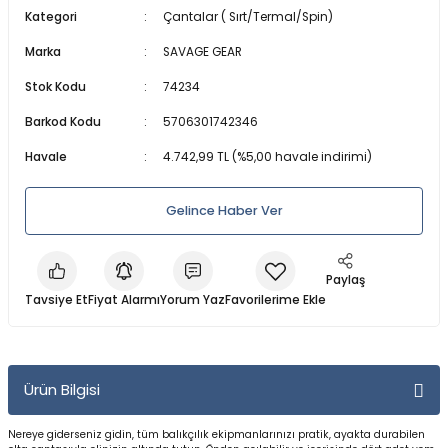
Kategori
Çantalar ( Sırt/Termal/Spin)
a Makineleri
a Kamışları
er & Işıldak
lar
Dalış Maskeleri
Marka
SAVAGE GEAR
 Olta Makineleri
amışları
ri
anları
ları
Maske ve Şnorkel Setleri
Stok Kodu
74234
akine
lar
ler
Regülatörler ve Konsollar
Barkod Kodu
5706301742346
Havale
4.742,99 TL (%5,00 havale indirimi)
arçaları
baları
Şnorkeller
Gelince Haber Ver
leri
a Kamışları
Su Altı Fenerleri
ler
rı
Tüplü ve Serbest Dalış Elbiseleri
Paylaş
Tavsiye Et
Fiyat Alarmı
Yorum Yaz
Parçaları
zemeleri
Yüzme ve Dalış Aksesuarları
Yüzme ve Dalış Paletleri
Ürün Bilgisi
ineleri
Yüzücü Elbiseleri
Nereye giderseniz gidin, tüm balıkçılık ekipmanlarınızı pratik, ayakta durabilen