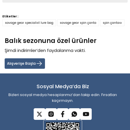
Bu ürünün fiyat bilgisi, resim, ürün açıklamalarında ve diğer
konularda yetersiz gördüğünüz noktaları öneri formunu kullanarak
Etiketler :
tarafımıza iletebilirsiniz.
savage gear specialist lure bag
savage gear spin çanta
spin çantası
Görüş ve önerileriniz için teşekkür ederiz.
Balık sezonuna özel ürünler
Ürün resmi kalitesiz, bozuk veya görüntülenemiyor.
Ürün açıklamasında eksik bilgiler bulunuyor.
Şimdi indirimler’den faydalanma vakti.
Ürün bilgilerinde hatalar bulunuyor.
Alışverişe Başla
Ürün fiyatı diğer sitelerden daha pahalı.
Bu ürüne benzer farklı alternatifler olmalı.
Sosyal Medya’da Biz
Bizleri sosyal medya hesaplarımız’dan takip edin. Fırsatları
kaçırmayın.
Gönder