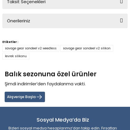
Taksit Seçenekleri
Bu ürüne ilk yorumu siz yapın!
Önerileriniz
Yorum Yaz
Bu ürünün fiyat bilgisi, resim, ürün açıklamalarında ve diğer
konularda yetersiz gördüğünüz noktaları öneri formunu kullanarak
Etiketler :
tarafımıza iletebilirsiniz.
savage gear sandeel v2 weedless
savage gear sandeel v2 silikon
Görüş ve önerileriniz için teşekkür ederiz.
levrek silikonu
Ürün resmi kalitesiz, bozuk veya görüntülenemiyor.
Balık sezonuna özel ürünler
Ürün açıklamasında eksik bilgiler bulunuyor.
Ürün bilgilerinde hatalar bulunuyor.
Şimdi indirimler’den faydalanma vakti.
Ürün fiyatı diğer sitelerden daha pahalı.
Alışverişe Başla
Bu ürüne benzer farklı alternatifler olmalı.
Sosyal Medya’da Biz
Bizleri sosyal medya hesaplarımız’dan takip edin. Fırsatları