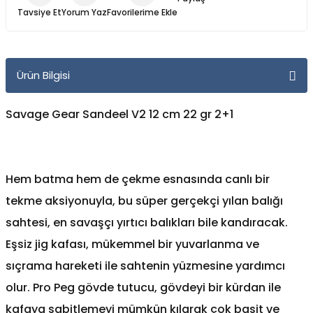
Yüzücü Gözlükleri
Tavsiye Et
Yorum Yaz
Zıpkınlar ve Aksesuarları
Ürün Bilgisi
Savage Gear Sandeel V2 12 cm 22 gr 2+1
Hem batma hem de çekme esnasında canlı bir
tekme aksiyonuyla, bu süper gerçekçi yılan balığı
sahtesi, en savaşçı yırtıcı balıkları bile kandıracak.
Eşsiz jig kafası, mükemmel bir yuvarlanma ve
sıçrama hareketi ile sahtenin yüzmesine yardımcı
olur. Pro Peg gövde tutucu, gövdeyi bir kürdan ile
kafaya sabitlemeyi mümkün kılarak çok basit ve