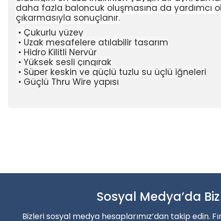
daha fazla baloncuk oluşmasına da yardımcı olur.
çıkarmasıyla sonuçlanır.
• Çukurlu yüzey
• Uzak mesafelere atılabilir tasarım
• Hidro Kilitli Nervür
• Yüksek sesli çıngırak
• Süper keskin ve güçlü tuzlu su üçlü iğneleri
• Güçlü Thru Wire yapısı
Bu ürünün fiyat bilgisi, resim, ürün açıklamalarında ve diğer konu
Balık sezonun
Görüş ve önerileriniz için teşekkür ederiz.
Ürün resmi kalitesiz, bozuk veya görüntülenemiyor.
Şimdi indirimler’den faydala
Ürün açıklamasında eksik bilgiler bulunuyor.
Ürün bilgilerinde hatalar bulunuyor.
Sosyal Medya’da Biz
Alışverişe Başla
Ürün fiyatı diğer sitelerden daha pahalı.
Bizleri sosyal medya hesaplarımız’dan takip edin. Fı
Bu ürüne benzer farklı alternatifler olmalı.