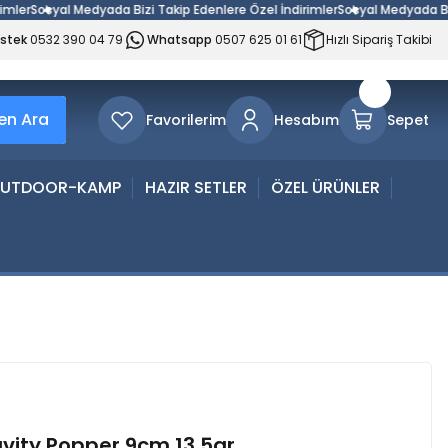
Sosyal Medyada Bizi Takip Edenlere Özel İndirimler
Sosyal Medyada Bizi Tak
estek
0532 390 04 79
Whatsapp
0507 625 01 61
Hızlı Sipariş Takibi
n Ara
Favorilerim
Hesabım
Sepet
UTDOOR-KAMP
HAZIR SETLER
ÖZEL ÜRÜNLER
vity Popper 9cm 13.5gr