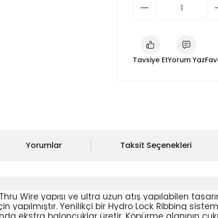
Tavsiye Et
Yorum Yaz
Yorumlar
Taksit Seçenekleri
hru Wire yapısı ve ultra uzun atış yapılabilen tasar
çin yapılmıştır. Yenilikçi bir Hydro Lock Ribbing sist
manda ekstra baloncuklar üretir. Köpürme alanının çu