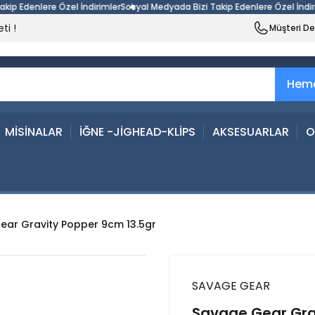
denlere Özel İndirimler
Sosyal Medyada Bizi Takip Edenlere Özel İndirimler
ti !
Müşteri D
Heme
MİSİNALAR
İĞNE -JİGHEAD-KLİPS
AKSESUARLAR
O
ear Gravity Popper 9cm 13.5gr
SAVAGE GEAR
Savage Gear Gra