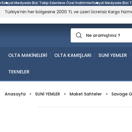
al Medyada Bizi Takip Edenlere Özel İndirimler
Sosyal Medyada Bizi Takip E
Türkiye’nin her bölgesine 2000 TL ve üzeri Ücretsiz Kargo hizme
OLTA MAKİNELERİ
OLTA KAMIŞLARI
SUNİ YEMLER
TEKNELER
Anasayfa
SUNİ YEMLER
Maket Sahteler
Savage G