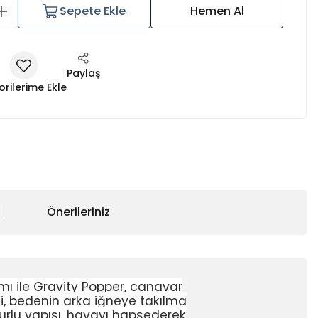
Sepete Ekle
Hemen Al
Paylaş
Önerileriniz
ımı ile Gravity Popper, canavar
emi, bedenin arka iğneye takılma
kurlu yapısı, havayı hapsederek