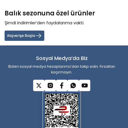
konularda yetersiz gördüğünüz noktaları öneri formunu kullanarak
tarafımıza iletebilirsiniz.
Balık sezonuna özel ürünler
Görüş ve önerileriniz için teşekkür ederiz.
Şimdi indirimler’den faydalanma vakti.
Ürün resmi kalitesiz, bozuk veya görüntülenemiyor.
Ürün açıklamasında eksik bilgiler bulunuyor.
Alışverişe Başla
Ürün bilgilerinde hatalar bulunuyor.
Ürün fiyatı diğer sitelerden daha pahalı.
Sosyal Medya’da Biz
Bu ürüne benzer farklı alternatifler olmalı.
Bizleri sosyal medya hesaplarımız’dan takip edin. Fırsatları
kaçırmayın.
Gönder