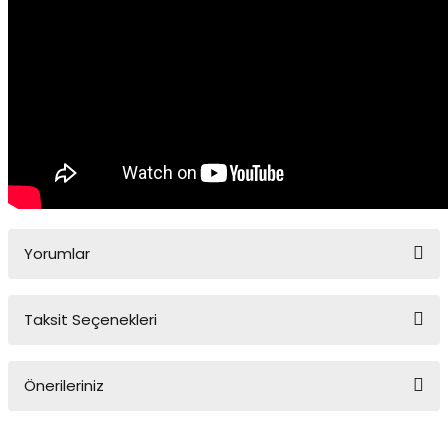
Yorumlar
Taksit Seçenekleri
Bu ürüne ilk yorumu siz yapın!
Önerileriniz
Yorum Yaz
Bu ürünün fiyat bilgisi, resim, ürün açıklamalarında ve diğer