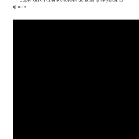
·
iğneler