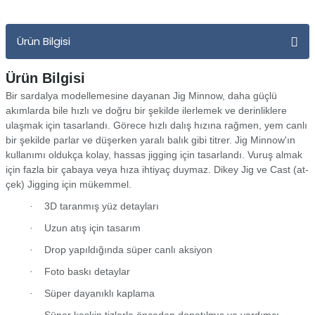
Yüzücü Gözlükleri
Ürün Bilgisi
Zıpkınlar ve Aksesuarları
Ürün Bilgisi
Bir sardalya modellemesine dayanan Jig Minnow, daha güçlü
akımlarda bile hızlı ve doğru bir şekilde ilerlemek ve derinliklere
ulaşmak için tasarlandı. Görece hızlı dalış hızına rağmen, yem canlı
bir şekilde parlar ve düşerken yaralı balık gibi titrer. Jig Minnow'ın
kullanımı oldukça kolay, hassas jigging için tasarlandı. Vuruş almak
için fazla bir çabaya veya hıza ihtiyaç duymaz. Dikey Jig ve Cast (at-
çek) Jigging için mükemmel.
3D taranmış yüz detayları
·
Uzun atış için tasarım
·
Drop yapıldığında süper canlı aksiyon
·
Foto baskı detaylar
·
Süper dayanıklı kaplama
·
Süper keskin tizlerle önceden donatılmış ve yardımcı