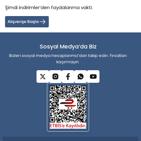
Ürün bilgilerinde hatalar bulunuyor.
Şimdi indirimler’den faydalanma vakti.
Ürün fiyatı diğer sitelerden daha pahalı.
Alışverişe Başla
Bu ürüne benzer farklı alternatifler olmalı.
Sosyal Medya’da Biz
Bizleri sosyal medya hesaplarımız’dan takip edin. Fırsatları
kaçırmayın.
Gönder