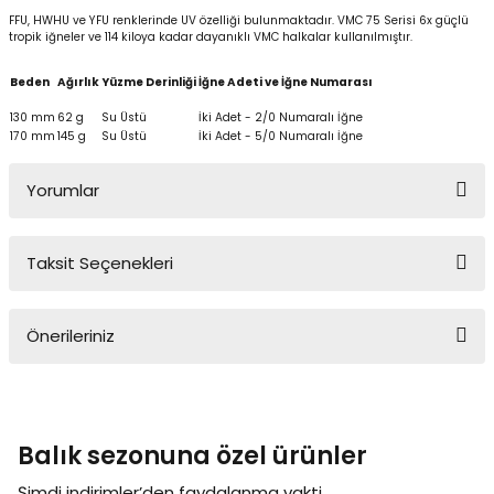
FFU, HWHU ve YFU renklerinde UV özelliği bulunmaktadır. VMC 75 Serisi 6x güçlü
tropik iğneler ve 114 kiloya kadar dayanıklı VMC halkalar kullanılmıştır.
Beden
Ağırlık
Yüzme Derinliği
İğne Adeti ve İğne Numarası
130 mm
62 g
Su Üstü
İki Adet - 2/0 Numaralı İğne
170 mm
145 g
Su Üstü
İki Adet - 5/0 Numaralı İğne
Yorumlar
Taksit Seçenekleri
Bu ürüne ilk yorumu siz yapın!
Önerileriniz
Yorum Yaz
Bu ürünün fiyat bilgisi, resim, ürün açıklamalarında ve diğer
konularda yetersiz gördüğünüz noktaları öneri formunu kullanarak
tarafımıza iletebilirsiniz.
Balık sezonuna özel ürünler
Görüş ve önerileriniz için teşekkür ederiz.
Şimdi indirimler’den faydalanma vakti.