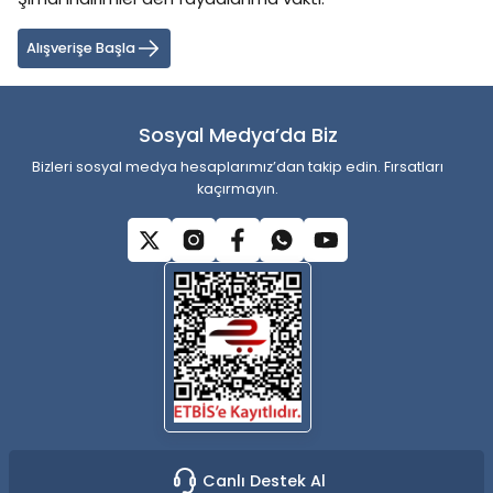
Ürün resmi kalitesiz, bozuk veya görüntülenemiyor.
Ürün açıklamasında eksik bilgiler bulunuyor.
Alışverişe Başla
Ürün bilgilerinde hatalar bulunuyor.
Ürün fiyatı diğer sitelerden daha pahalı.
Sosyal Medya’da Biz
Bu ürüne benzer farklı alternatifler olmalı.
Bizleri sosyal medya hesaplarımız’dan takip edin. Fırsatları
kaçırmayın.
Gönder
Canlı Destek Al