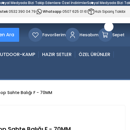
 Medyada Bizi Takip Edenlere Özel İndirimler
Sosyal Medyada Bizi Takip Ede
estek
0532 390 04 79
Whatsapp
0507 625 01 61
Hızlı Sipariş Takibi
n Ara
Favorilerim
Hesabım
Sepet
UTDOOR-KAMP
HAZIR SETLER
ÖZEL ÜRÜNLER
rop Sahte Balığı F - 70MM
op Sahte Balığı F - 70MM