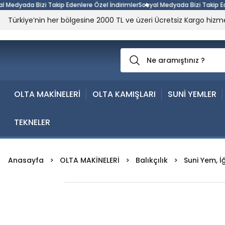
yada Bizi Takip Edenlere Özel İndirimler
Sosyal Medyada Bizi Takip Edenler
Türkiye’nin her bölgesine 2000 TL ve üzeri Ücretsiz Kargo hizme
OLTA MAKİNELERİ
OLTA KAMIŞLARI
SUNİ YEMLER
TEKNELER
Anasayfa
OLTA MAKİNELERİ
Balıkçılık
Suni Yem, İ