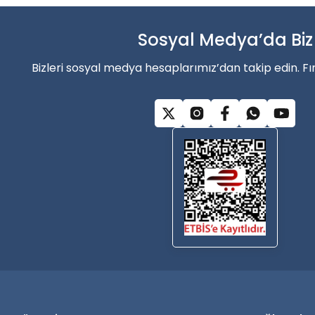
Ürün açıklamasında eksik bilgiler bulunuyor.
Ürün bilgilerinde hatalar bulunuyor.
Sosyal Medya’da Biz
Alışverişe Başla
Ürün fiyatı diğer sitelerden daha pahalı.
Bizleri sosyal medya hesaplarımız’dan takip edin. Fı
Bu ürüne benzer farklı alternatifler olmalı.