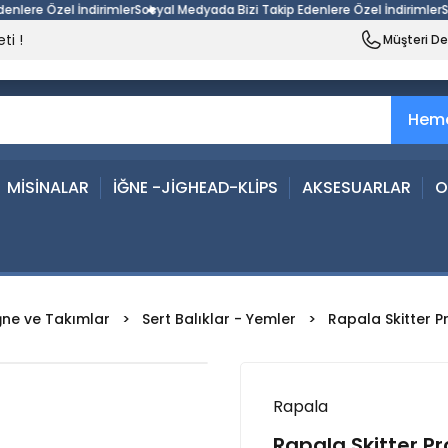
e Özel İndirimler
Sosyal Medyada Bizi Takip Edenlere Özel İndirimler
Sosyal
ti !
Müşteri D
Heme
MİSİNALAR
İĞNE -JİGHEAD-KLİPS
AKSESUARLAR
O
ğne ve Takımlar
Sert Balıklar - Yemler
Rapala Skitter P
Rapala
Rapala Skitter Pr