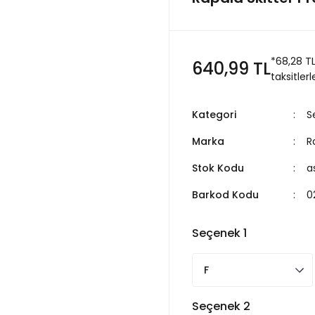
*68,28 T
640,99 TL
taksitlerl
Kategori
S
Marka
R
Stok Kodu
a
Barkod Kodu
0
Seçenek 1
Seçenek 2