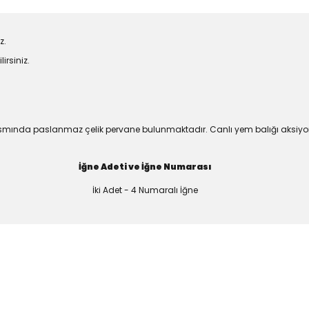
z.
irsiniz.
a kısmında paslanmaz çelik pervane bulunmaktadır. Canlı yem balığı aksi
İğne Adeti ve İğne Numarası
İki Adet - 4 Numaralı İğne
larda yetersiz gördüğünüz noktaları öneri formunu kullanarak tarafımıza
a özel ürünler
Bu ürüne ilk yorumu siz yapın!
nma vakti.