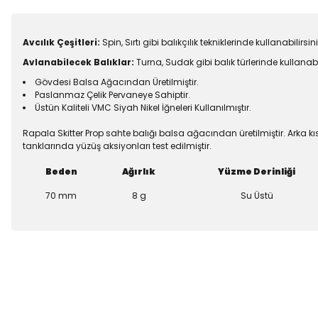
Avcılık Çeşitleri:
Spin, Sırtı gibi balıkçılık tekniklerinde kullanabilirsini
Avlanabilecek Balıklar:
Turna, Sudak gibi balık türlerinde kullanabil
Gövdesi Balsa Ağacından Üretilmiştir.
Paslanmaz Çelik Pervaneye Sahiptir.
Üstün Kaliteli VMC Siyah Nikel İğneleri Kullanılmıştır.
Rapala Skitter Prop sahte balığı balsa ağacından üretilmiştir. Ark
tanklarında yüzüş aksiyonları test edilmiştir.
Beden
Ağırlık
Yüzme Derinliği
70 mm
8 g
Su Üstü
Bu ürünün fiyat bilgisi, resim, ürün açıklamalarında ve diğer konu
Balık sezonun
Görüş ve önerileriniz için teşekkür ederiz.
Ürün resmi kalitesiz, bozuk veya görüntülenemiyor.
Şimdi indirimler’den faydala