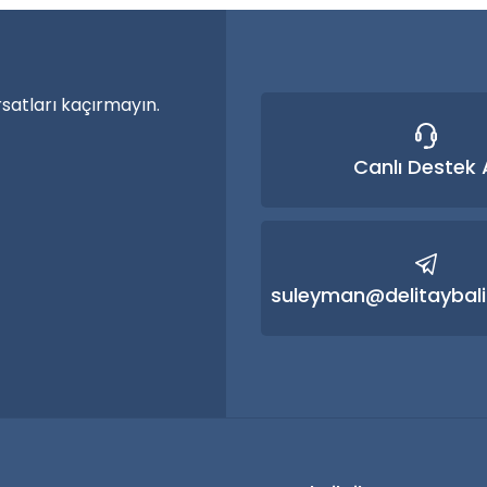
Yorum Yaz
rsatları kaçırmayın.
Canlı Destek 
Gönder
suleyman@delitaybali