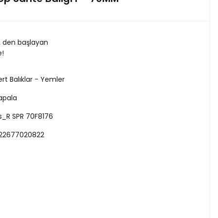
L den başlayan
e!
ert Balıklar - Yemler
apala
s_R SPR 70F8176
22677020822