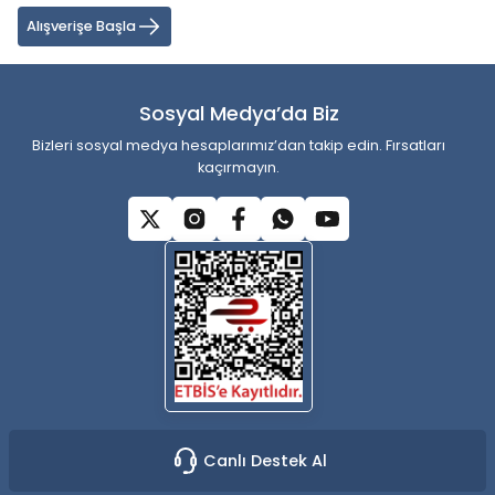
Ürün açıklamasında eksik bilgiler bulunuyor.
Alışverişe Başla
Ürün bilgilerinde hatalar bulunuyor.
Ürün fiyatı diğer sitelerden daha pahalı.
Sosyal Medya’da Biz
Bu ürüne benzer farklı alternatifler olmalı.
Bizleri sosyal medya hesaplarımız’dan takip edin. Fırsatları
kaçırmayın.
Gönder
Canlı Destek Al