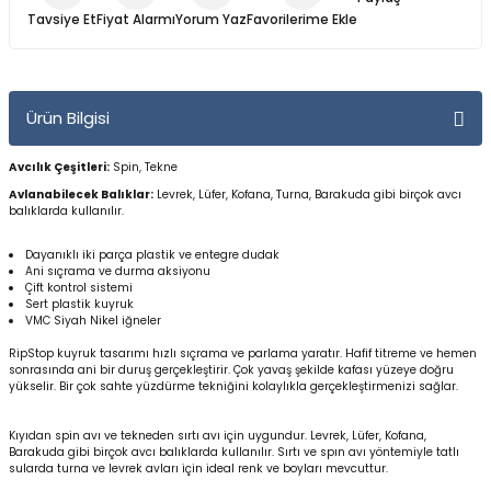
Yüzücü Gözlükleri
Tavsiye Et
Fiyat Alarmı
Yorum Yaz
Zıpkınlar ve Aksesuarları
Ürün Bilgisi
Avcılık Çeşitleri:
Spin, Tekne
Avlanabilecek Balıklar:
Levrek, Lüfer, Kofana, Turna, Barakuda gibi birçok avcı
balıklarda kullanılır.
Dayanıklı iki parça plastik ve entegre dudak
Ani sıçrama ve durma aksiyonu
Çift kontrol sistemi
Sert plastik kuyruk
VMC Siyah Nikel iğneler
RipStop kuyruk tasarımı hızlı sıçrama ve parlama yaratır. Hafif titreme ve hemen
sonrasında ani bir duruş gerçekleştirir. Çok yavaş şekilde kafası yüzeye doğru
yükselir. Bir çok sahte yüzdürme tekniğini kolaylıkla gerçekleştirmenizi sağlar.
Kıyıdan spin avı ve tekneden sırtı avı için uygundur. Levrek, Lüfer, Kofana,
Barakuda gibi birçok avcı balıklarda kullanılır. Sırtı ve spın avı yöntemiyle tatlı
sularda turna ve levrek avları için ideal renk ve boyları mevcuttur.