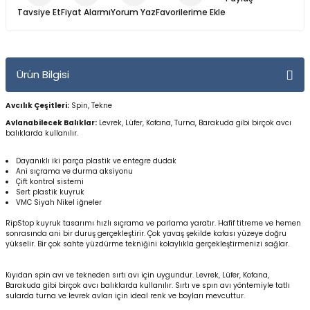
Yüzücü Gözlükleri
Tavsiye Et
Fiyat Alarmı
Yorum Yaz
Zıpkınlar ve Aksesuarları
Ürün Bilgisi
Avcılık Çeşitleri:
Spin, Tekne
Avlanabilecek Balıklar:
Levrek, Lüfer, Kofana, Turna, Barakuda gibi birçok avcı
balıklarda kullanılır.
Dayanıklı iki parça plastik ve entegre dudak
Ani sıçrama ve durma aksiyonu
Çift kontrol sistemi
Sert plastik kuyruk
VMC Siyah Nikel iğneler
RipStop kuyruk tasarımı hızlı sıçrama ve parlama yaratır. Hafif titreme ve hemen
sonrasında ani bir duruş gerçekleştirir. Çok yavaş şekilde kafası yüzeye doğru
yükselir. Bir çok sahte yüzdürme tekniğini kolaylıkla gerçekleştirmenizi sağlar.
Kıyıdan spin avı ve tekneden sırtı avı için uygundur. Levrek, Lüfer, Kofana,
Barakuda gibi birçok avcı balıklarda kullanılır. Sırtı ve spın avı yöntemiyle tatlı
sularda turna ve levrek avları için ideal renk ve boyları mevcuttur.