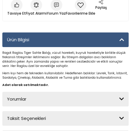
Yüzücü Gözlükleri
Paylaş
Tavsiye Et
Fiyat Alarmı
Yorum Yaz
Zıpkınlar ve Aksesuarları
Ürün Bilgisi
Ragot Raglou Tiger Sahte Balığı, vücut hareketi, kuyruk hareketiyle birlikte düşük
frekanslı titreşimler iletilmesini sağlar. Bu titreşim dalgaları avcı balıkların
dikkatini çeker. Aynı zamanda yapısı ve renkleri cezbedicidir ve etkili sonuçlar
verir. Her Raglou özel bir esnekliğe sahiptir.
Hem kıyı hem de tekneden kullanılabilir.
Hedeflenen balıklar: Levrek, Torik, İstavrit,
Sardalya, Çinekop, Alabalık, Alabalık ve Turna gibi balıklarda kullanabilirsiniz.
Adet olarak satılmaktadır.
Yorumlar
Taksit Seçenekleri
Bu ürüne ilk yorumu siz yapın!