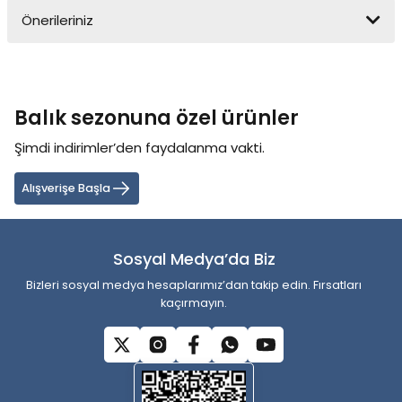
Önerileriniz
Yorum Yaz
Bu ürünün fiyat bilgisi, resim, ürün açıklamalarında ve diğer
konularda yetersiz gördüğünüz noktaları öneri formunu kullanarak
tarafımıza iletebilirsiniz.
Balık sezonuna özel ürünler
Görüş ve önerileriniz için teşekkür ederiz.
Şimdi indirimler’den faydalanma vakti.
Ürün resmi kalitesiz, bozuk veya görüntülenemiyor.
Ürün açıklamasında eksik bilgiler bulunuyor.
Alışverişe Başla
Ürün bilgilerinde hatalar bulunuyor.
Ürün fiyatı diğer sitelerden daha pahalı.
Sosyal Medya’da Biz
Bu ürüne benzer farklı alternatifler olmalı.
Bizleri sosyal medya hesaplarımız’dan takip edin. Fırsatları
kaçırmayın.
Gönder