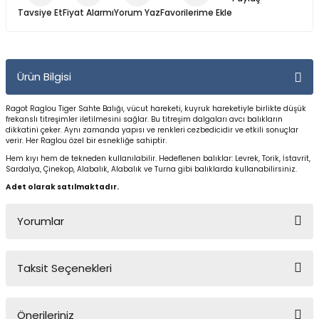
Yüzücü Gözlükleri
Tavsiye Et
Fiyat Alarmı
Yorum Yaz
Zıpkınlar ve Aksesuarları
Ürün Bilgisi
Ragot Raglou Tiger Sahte Balığı, vücut hareketi, kuyruk hareketiyle birlikte düşük
frekanslı titreşimler iletilmesini sağlar. Bu titreşim dalgaları avcı balıkların
dikkatini çeker. Aynı zamanda yapısı ve renkleri cezbedicidir ve etkili sonuçlar
verir. Her Raglou özel bir esnekliğe sahiptir.
Hem kıyı hem de tekneden kullanılabilir.
Hedeflenen balıklar: Levrek, Torik, İstavrit,
Sardalya, Çinekop, Alabalık, Alabalık ve Turna gibi balıklarda kullanabilirsiniz.
Adet olarak satılmaktadır.
Yorumlar
Taksit Seçenekleri
Bu ürüne ilk yorumu siz yapın!
Önerileriniz