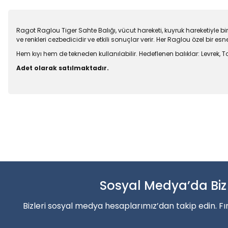
Ragot Raglou Tiger Sahte Balığı, vücut hareketi, kuyruk hareketiyle birl
ve renkleri cezbedicidir ve etkili sonuçlar verir. Her Raglou özel bir esne
Hem kıyı hem de tekneden kullanılabilir.
Hedeflenen balıklar: Levrek, To
Adet olarak satılmaktadır.
Bu ürünün fiyat bilgisi, resim, ürün açıklamalarında ve diğer konu
Balık sezonun
Görüş ve önerileriniz için teşekkür ederiz.
Ürün resmi kalitesiz, bozuk veya görüntülenemiyor.
Şimdi indirimler’den faydala
Ürün açıklamasında eksik bilgiler bulunuyor.
Ürün bilgilerinde hatalar bulunuyor.
Sosyal Medya’da Biz
Alışverişe Başla
Ürün fiyatı diğer sitelerden daha pahalı.
Bizleri sosyal medya hesaplarımız’dan takip edin. Fı
Bu ürüne benzer farklı alternatifler olmalı.