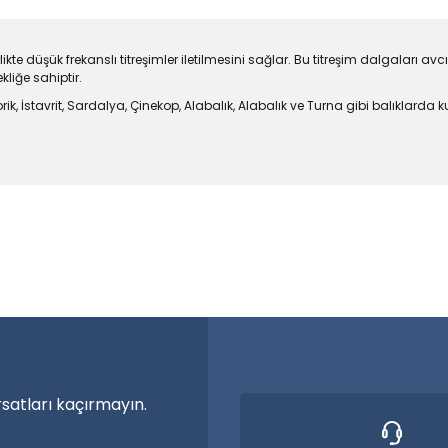
ikte düşük frekanslı titreşimler iletilmesini sağlar. Bu titreşim dalgaları av
kliğe sahiptir.
rik, İstavrit, Sardalya, Çinekop, Alabalık, Alabalık ve Turna gibi balıklarda ku
larda yetersiz gördüğünüz noktaları öneri formunu kullanarak tarafımıza
a özel ürünler
Bu ürüne ilk yorumu siz yapın!
nma vakti.
Yorum Yaz
rsatları kaçırmayın.