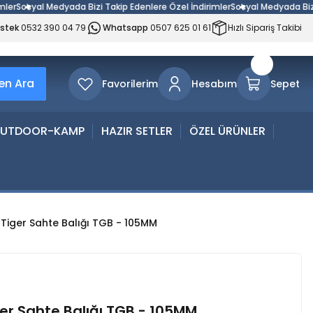
r
Sosyal Medyada Bizi Takip Edenlere Özel İndirimler
Sosyal Medyada Bizi Ta
estek
0532 390 04 79
Whatsapp
0507 625 01 61
Hızlı Sipariş Takibi
n Ara
Favorilerim
Hesabım
Sepet
UTDOOR-KAMP
HAZIR SETLER
ÖZEL ÜRÜNLER
Tiger Sahte Balığı TGB - 105MM
er Sahte Balığı TGB - 105MM