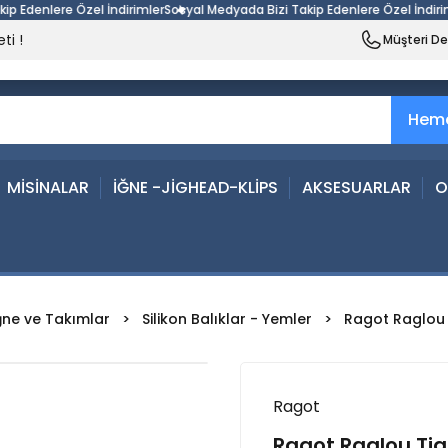
Edenlere Özel İndirimler
Sosyal Medyada Bizi Takip Edenlere Özel İndirimle
ti !
Müşteri D
Heme
MİSİNALAR
İĞNE -JİGHEAD-KLİPS
AKSESUARLAR
O
ğne ve Takımlar
Silikon Balıklar - Yemler
Ragot Raglou 
Ragot
Ragot Raglou Tig