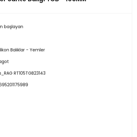
en başlayan
ilikon Balıklar - Yemler
agot
s_RAG RT105TGB23143
695201175989