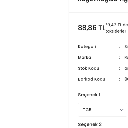
*9,47 TL d
88,86 TL
taksitlerle!
Kategori
S
Marka
R
Stok Kodu
a
Barkod Kodu
8
Seçenek 1
Seçenek 2