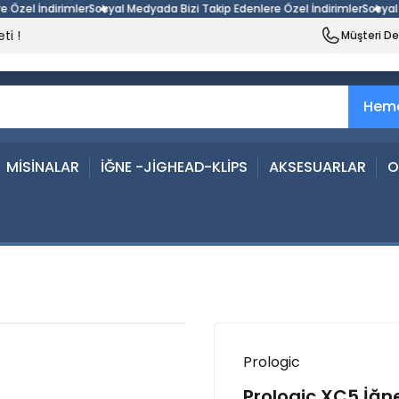
el İndirimler
Sosyal Medyada Bizi Takip Edenlere Özel İndirimler
Sosyal Med
ti !
Müşteri D
Heme
MİSİNALAR
İĞNE -JİGHEAD-KLİPS
AKSESUARLAR
O
Prologic
Prologic XC5 İğn