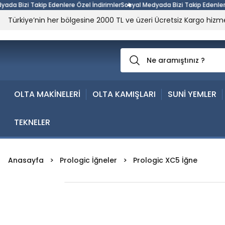
 Bizi Takip Edenlere Özel İndirimler
Sosyal Medyada Bizi Takip Edenlere Öz
Türkiye’nin her bölgesine 2000 TL ve üzeri Ücretsiz Kargo hizme
OLTA MAKİNELERİ
OLTA KAMIŞLARI
SUNİ YEMLER
TEKNELER
Anasayfa
Prologic İğneler
Prologic XC5 İğne