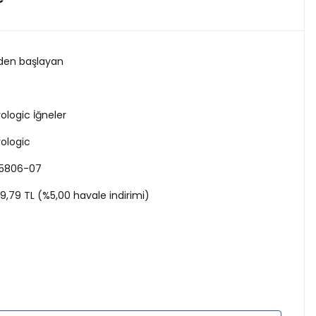
 den başlayan
rologic İğneler
rologic
5806-07
19,79 TL (%5,00 havale indirimi)