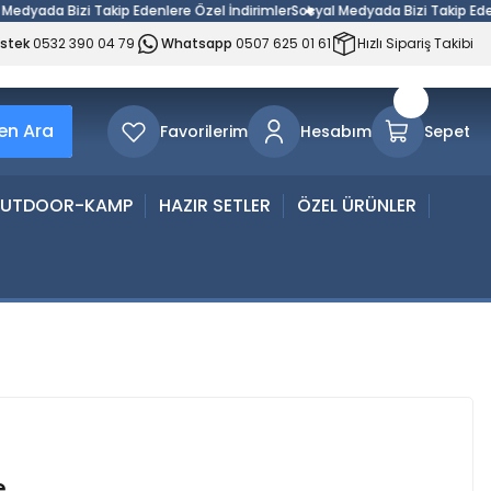
yada Bizi Takip Edenlere Özel İndirimler
Sosyal Medyada Bizi Takip Edenle
estek
0532 390 04 79
Whatsapp
0507 625 01 61
Hızlı Sipariş Takibi
n Ara
Favorilerim
Hesabım
Sepet
UTDOOR-KAMP
HAZIR SETLER
ÖZEL ÜRÜNLER
e