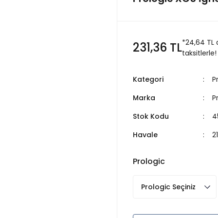
*24,64 TL
231,36 TL
taksitlerle!
Kategori
P
Marka
P
Stok Kodu
4
Havale
2
Prologic