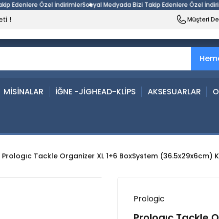
denlere Özel İndirimler
Sosyal Medyada Bizi Takip Edenlere Özel İndirimler
ti !
Müşteri D
Heme
MİSİNALAR
İĞNE -JİGHEAD-KLİPS
AKSESUARLAR
O
Prologıc Tackle Organizer XL 1+6 BoxSystem (36.5x29x6cm) 
Prologic
Prologıc Tackle 