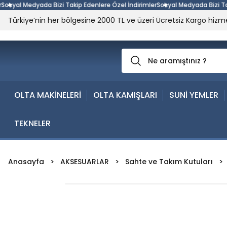
al Medyada Bizi Takip Edenlere Özel İndirimler
Sosyal Medyada Bizi Takip E
Türkiye’nin her bölgesine 2000 TL ve üzeri Ücretsiz Kargo hizme
OLTA MAKİNELERİ
OLTA KAMIŞLARI
SUNİ YEMLER
TEKNELER
Anasayfa
AKSESUARLAR
Sahte ve Takım Kutuları