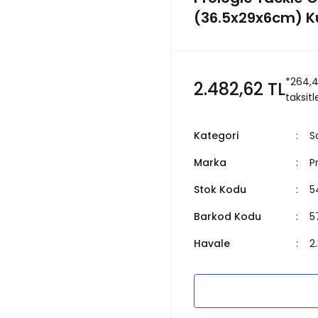
(36.5x29x6cm) K
*264,4
2.482,62 TL
taksitl
Kategori
S
Marka
P
Stok Kodu
5
Barkod Kodu
5
Havale
2