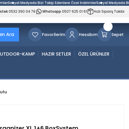
Sosyal Medyada Bizi Takip Edenlere Özel İndirimler
Sosyal Medyada Bizi Ta
estek
0532 390 04 79
Whatsapp
0507 625 01 61
Hızlı Sipariş Takibi
n Ara
Favorilerim
Hesabım
Sepet
UTDOOR-KAMP
HAZIR SETLER
ÖZEL ÜRÜNLER
Kutu
Organizer XL 1+6 BoxSystem