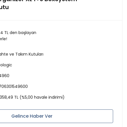
utu
4 TL den başlayan
erle!
ahte ve Takım Kutuları
rologic
4960
706301549600
.358,49 TL (%5,00 havale indirimi)
Gelince Haber Ver