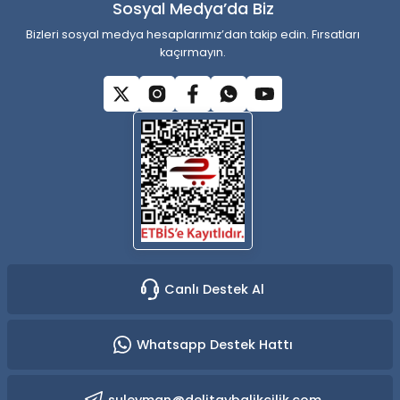
Sosyal Medya’da Biz
Bu ürüne benzer farklı alternatifler olmalı.
Bizleri sosyal medya hesaplarımız’dan takip edin. Fırsatları
kaçırmayın.
Gönder
Canlı Destek Al
Whatsapp Destek Hattı