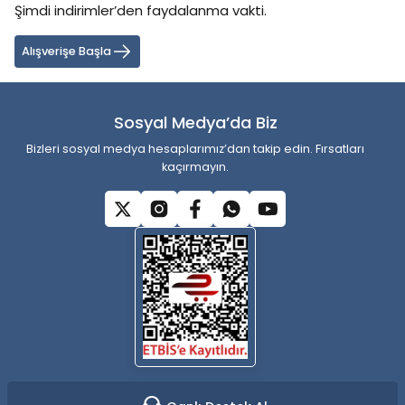
Şimdi indirimler’den faydalanma vakti.
Ürün resmi kalitesiz, bozuk veya görüntülenemiyor.
Ürün açıklamasında eksik bilgiler bulunuyor.
Alışverişe Başla
Ürün bilgilerinde hatalar bulunuyor.
Ürün fiyatı diğer sitelerden daha pahalı.
Sosyal Medya’da Biz
Bu ürüne benzer farklı alternatifler olmalı.
Bizleri sosyal medya hesaplarımız’dan takip edin. Fırsatları
kaçırmayın.
Gönder