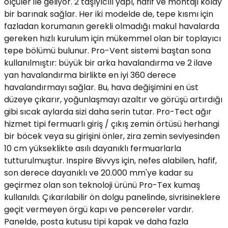
ölçüler ile geliyor. 2 taşıyıcılı yapı, hafif ve montajı kolay
Yüzücü Gözlükleri
bir barınak sağlar. Her iki modelde de, tepe kısmı için
fazladan korumanın gerekli olmadığı makul havalarda
Zıpkınlar ve Aksesuarları
gereken hızlı kurulum için mükemmel olan bir toplayıcı
tepe bölümü bulunur. Pro-Vent sistemi baştan sona
kullanılmıştır: büyük bir arka havalandırma ve 2 ilave
yan havalandırma birlikte en iyi 360 derece
havalandırmayı sağlar. Bu, hava değişimini en üst
düzeye çıkarır, yoğunlaşmayı azaltır ve görüşü artırdığı
gibi sıcak aylarda sizi daha serin tutar. Pro-Tect ağır
hizmet tipi fermuarlı giriş / çıkış zemin örtüsü herhangi
bir böcek veya su girişini önler, zira zemin seviyesinden
10 cm yükseklikte asılı dayanıklı fermuarlarla
tutturulmuştur. Inspire Bivvys için, nefes alabilen, hafif,
son derece dayanıklı ve 20.000 mm'ye kadar su
geçirmez olan son teknoloji ürünü Pro-Tex kumaş
kullanıldı. Çıkarılabilir ön dolgu panelinde, sivrisineklere
geçit vermeyen örgü kapı ve pencereler vardır.
Panelde, posta kutusu tipi kapak ve daha fazla