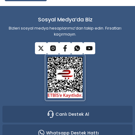
Ürün bilgilerinde hatalar bulunuyor.
Ürün fiyatı diğer sitelerden daha pahalı.
Sosyal Medya’da Biz
Bu ürüne benzer farklı alternatifler olmalı.
Bizleri sosyal medya hesaplarımız’dan takip edin. Fırsatları
kaçırmayın.
Gönder
Canlı Destek Al
Whatsapp Destek Hattı