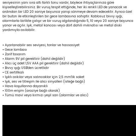
seviyesinin yan
ı
s
ı
ra alt
ı
farkl
ı
tonu vard
ı
r, böylece ihtiyaçlar
ı
n
ı
za göre
Yüzücü Gözlükleri
ki
ş
iselle
ş
tirebilirsiniz. Bir vuru
ş
tespit etti
ğ
inde, her iki renkli LED de yanacak ve
ard
ı
ndan bir LED 20 saniye boyunca yan
ı
p sönmeye devam edecektir. Ayr
ı
ca özel
bir buton ile etkinle
ş
tirilen bir gece lambas
ı
na sahiptir. Kablosuz bivvy
ışığı
,
Zıpkınlar ve Aksesuarları
alarmlarla birlikte çal
ışı
r ve bir
vuruş
alg
ı
land
ığı
nda 5, 10 veya 20 saniye boyunca
yanar ve aç
ı
l
ı
r. I
şı
k, metal kanca
sı
veya dört dahili m
ı
knat
ı
s
ı
ve metal diski
yardımı
yla as
ı
labilir.
• Ayarlanabilir ses seviyesi, tonlar ve hassasiyet
• Gece lambas
ı
• Zarif tasar
ı
m
• Alarm 9V pil gerektirir (dahil de
ğ
ildir)
• Al
ı
c
ı
üç adet 1,5V AAA pil gerektirir (dahil de
ğ
ildir)
• Bivvy
ışığı
USB'den ücretlidir
• CE sertifikal
ı
• I
şı
kl
ı
ask
ı
lar veya sal
ı
ncaklar için 2,5 mm'lik soket
• I
şı
k, ses ve titre
ş
im ile al
ı
c
ı
sinyalleri (iste
ğ
e ba
ğ
l
ı
)
• Hava ko
ş
ullar
ı
na dayan
ı
kl
ı
• 100m eri
ş
im (araziye ba
ğ
l
ı
olarak)
• Tümü mavi veya k
ı
rm
ı
z
ı
ye
ş
il sar
ı
(alarmlar ve al
ı
c
ı
)