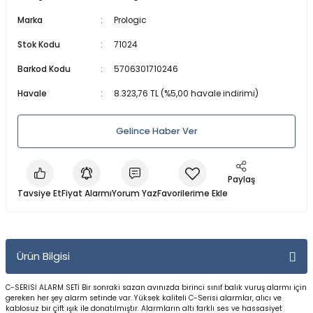
a Makineleri
a Kamışları
er & Işıldak
lar
Dalış Maskeleri
Marka
Prologic
Stok Kodu
71024
 Olta Makineleri
amışları
ri
anları
ları
Maske ve Şnorkel Setleri
Barkod Kodu
5706301710246
akine
lar
ler
Regülatörler ve Konsollar
Havale
8.323,76 TL (%5,00 havale indirimi)
arçaları
baları
Şnorkeller
Gelince Haber Ver
leri
a Kamışları
Su Altı Fenerleri
Paylaş
ler
rı
Tüplü ve Serbest Dalış Elbiseleri
Tavsiye Et
Fiyat Alarmı
Yorum Yaz
Parçaları
zemeleri
Yüzme ve Dalış Aksesuarları
Ürün Bilgisi
Yüzme ve Dalış Paletleri
C-SER
İ
S
İ
ALARM SET
İ
Bir sonraki sazan av
ınızda
birinci s
ı
n
ı
f bal
ı
k vuru
ş
alarm
ı
için
ineleri
Yüzücü Elbiseleri
gereken her
ş
ey alarm setinde var. Yüksek kaliteli C-Serisi alarmlar, al
ı
c
ı
ve
kablosuz bir çift
ışı
k
ile donatılmıştır
. Alarmlar
ı
n alt
ı
farkl
ı
ses ve hassasiyet