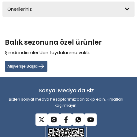
Önerileriniz
Yorum Yaz
Bu ürünün fiyat bilgisi, resim, ürün açıklamalarında ve diğer
konularda yetersiz gördüğünüz noktaları öneri formunu kullanarak
tarafımıza iletebilirsiniz.
Balık sezonuna özel ürünler
Görüş ve önerileriniz için teşekkür ederiz.
Şimdi indirimler’den faydalanma vakti.
Ürün resmi kalitesiz, bozuk veya görüntülenemiyor.
Ürün açıklamasında eksik bilgiler bulunuyor.
Alışverişe Başla
Ürün bilgilerinde hatalar bulunuyor.
Ürün fiyatı diğer sitelerden daha pahalı.
Sosyal Medya’da Biz
Bu ürüne benzer farklı alternatifler olmalı.
Bizleri sosyal medya hesaplarımız’dan takip edin. Fırsatları
kaçırmayın.
Gönder