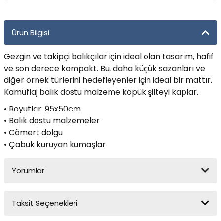
Yüzücü Gözlükleri
Ürün Bilgisi
Zıpkınlar ve Aksesuarları
Gezgin ve takipçi balıkçılar için ideal olan tasarım, hafif
ve son derece kompakt. Bu, daha küçük sazanları ve
diğer örnek türlerini hedefleyenler için ideal bir mattır.
Kamuflaj balık dostu malzeme köpük şilteyi kaplar.
• Boyutlar: 95x50cm
• Balık dostu malzemeler
• Cömert dolgu
• Çabuk kuruyan kumaşlar
Yorumlar
Taksit Seçenekleri
Bu ürüne ilk yorumu siz yapın!