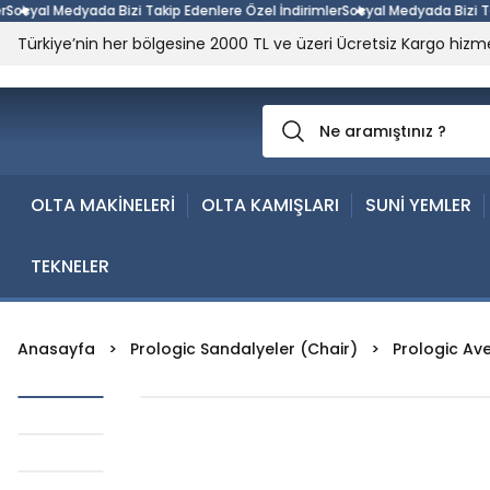
yal Medyada Bizi Takip Edenlere Özel İndirimler
Sosyal Medyada Bizi Takip 
Türkiye’nin her bölgesine 2000 TL ve üzeri Ücretsiz Kargo hizme
OLTA MAKİNELERİ
OLTA KAMIŞLARI
SUNİ YEMLER
TEKNELER
Anasayfa
Prologic Sandalyeler (Chair)
Prologic Av