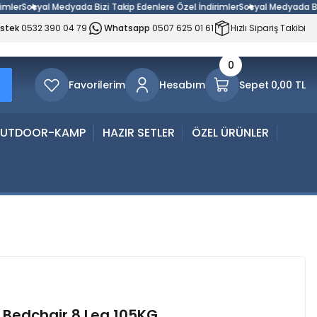
r
Sosyal Medyada Bizi Takip Edenlere Özel İndirimler
Sosyal Medyada Bizi Ta
estek
0532 390 04 79
Whatsapp
0507 625 01 61
Hızlı Sipariş Takibi
0
Favorilerim
Hesabım
Sepet
0,00 TL
UTDOOR-KAMP
HAZIR SETLER
ÖZEL ÜRÜNLER
 Bedchair 8 Leg 105KG