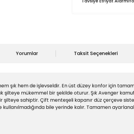
Tavsiye Et
Fiyat Alarmı
Yo
Yorumlar
Taksit Seçenekleri
m şık hem de işlevseldir. En üst düzey konfor için tamame
ak şilteye mükemmel bir şekilde oturur. Şık Avenger kamufl
şilteye sahiptir. Çift menteşeli kapanır düz çerçeve sistem
 kullanılmadığında bile yerinde kalır. Tamamen ayarlana