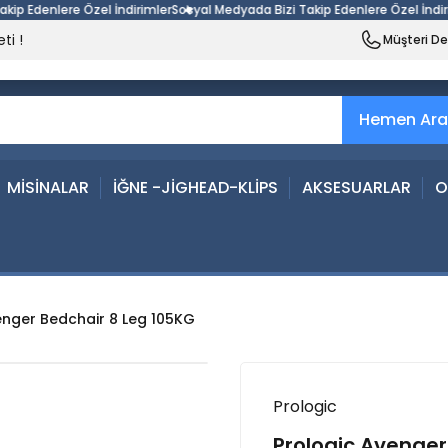
Edenlere Özel İndirimler
Sosyal Medyada Bizi Takip Edenlere Özel İndirimle
ti !
Müşteri D
Hemen Ara
MİSİNALAR
İĞNE -JİGHEAD-KLİPS
AKSESUARLAR
O
enger Bedchair 8 Leg 105KG
Prologic
Prologic Avenger