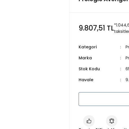
*1.044,
9.807,51 TL
taksitle
Kategori
P
Marka
P
Stok Kodu
6
Havale
9