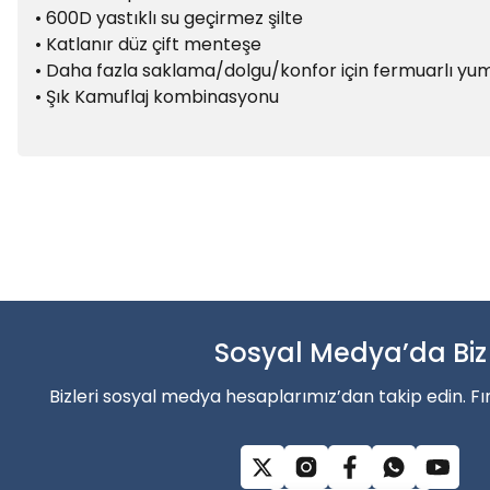
• 600D yastıklı su geçirmez şilte
• Katlanır düz çift menteşe
• Daha fazla saklama/dolgu/konfor için fermuarlı yu
• Şık Kamuflaj kombinasyonu
Bu ürünün fiyat bilgisi, resim, ürün açıklamalarında ve diğer konu
Balık sezonun
Görüş ve önerileriniz için teşekkür ederiz.
Ürün resmi kalitesiz, bozuk veya görüntülenemiyor.
Şimdi indirimler’den faydala
Ürün açıklamasında eksik bilgiler bulunuyor.
Ürün bilgilerinde hatalar bulunuyor.
Sosyal Medya’da Biz
Alışverişe Başla
Ürün fiyatı diğer sitelerden daha pahalı.
Bizleri sosyal medya hesaplarımız’dan takip edin. Fı
Bu ürüne benzer farklı alternatifler olmalı.