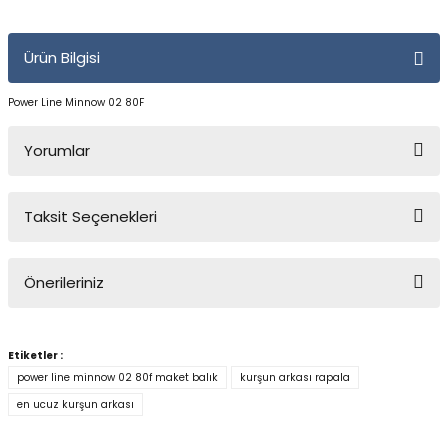
Yüzücü Gözlükleri
Ürün Bilgisi
Zıpkınlar ve Aksesuarları
Power Line Minnow 02 80F
Yorumlar
Taksit Seçenekleri
Bu ürüne ilk yorumu siz yapın!
Önerileriniz
Yorum Yaz
Bu ürünün fiyat bilgisi, resim, ürün açıklamalarında ve diğer
konularda yetersiz gördüğünüz noktaları öneri formunu kullanarak
Etiketler :
tarafımıza iletebilirsiniz.
power line minnow 02 80f maket balık
kurşun arkası rapala
Görüş ve önerileriniz için teşekkür ederiz.
en ucuz kurşun arkası
Ürün resmi kalitesiz, bozuk veya görüntülenemiyor.