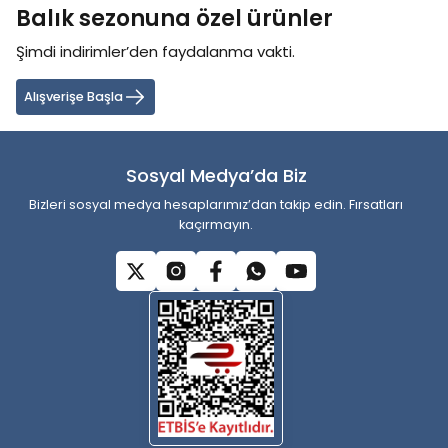
Balık sezonuna özel ürünler
Ürün açıklamasında eksik bilgiler bulunuyor.
Ürün bilgilerinde hatalar bulunuyor.
Şimdi indirimler’den faydalanma vakti.
Ürün fiyatı diğer sitelerden daha pahalı.
Alışverişe Başla
Bu ürüne benzer farklı alternatifler olmalı.
Sosyal Medya’da Biz
Bizleri sosyal medya hesaplarımız’dan takip edin. Fırsatları
kaçırmayın.
Gönder