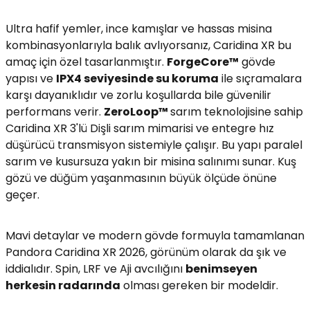
Ultra hafif yemler, ince kamışlar ve hassas misina
kombinasyonlarıyla balık avlıyorsanız, Caridina XR bu
amaç için özel tasarlanmıştır.
ForgeCore™
gövde
yapısı ve
IPX4 seviyesinde su koruma
ile sıçramalara
karşı dayanıklıdır ve zorlu koşullarda bile güvenilir
performans verir.
ZeroLoop™
sarım teknolojisine sahip
Caridina XR 3'lü Dişli sarım mimarisi ve entegre hız
düşürücü transmisyon sistemiyle çalışır. Bu yapı paralel
sarım ve kusursuza yakın bir misina salınımı sunar. Kuş
gözü ve düğüm yaşanmasının büyük ölçüde önüne
geçer.
Mavi detaylar ve modern gövde formuyla tamamlanan
Pandora Caridina XR 2026, görünüm olarak da şık ve
iddialıdır. Spin, LRF ve Aji avcılığını
benimseyen
herkesin radarında
olması gereken bir modeldir.