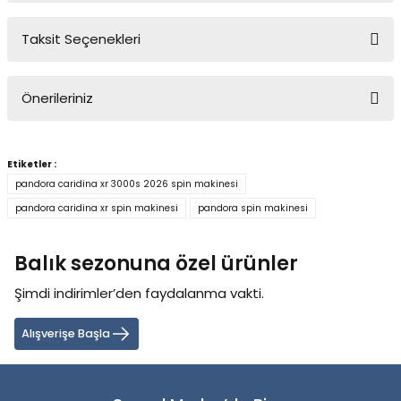
Taksit Seçenekleri
Bu ürüne ilk yorumu siz yapın!
Önerileriniz
Yorum Yaz
Bu ürünün fiyat bilgisi, resim, ürün açıklamalarında ve diğer
konularda yetersiz gördüğünüz noktaları öneri formunu kullanarak
Etiketler :
tarafımıza iletebilirsiniz.
pandora caridina xr 3000s 2026 spin makinesi
Görüş ve önerileriniz için teşekkür ederiz.
pandora caridina xr spin makinesi
pandora spin makinesi
Ürün resmi kalitesiz, bozuk veya görüntülenemiyor.
Balık sezonuna özel ürünler
Ürün açıklamasında eksik bilgiler bulunuyor.
Ürün bilgilerinde hatalar bulunuyor.
Şimdi indirimler’den faydalanma vakti.
Ürün fiyatı diğer sitelerden daha pahalı.
Alışverişe Başla
Bu ürüne benzer farklı alternatifler olmalı.