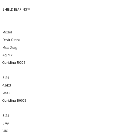
SHIELD BEARING™
Model
Devir Oranı
Max Drag
Ağırlık
Caridina 500S
5.2:1
4.5KG
139G
Caridina 1000S
5.2:1
6KG
141G