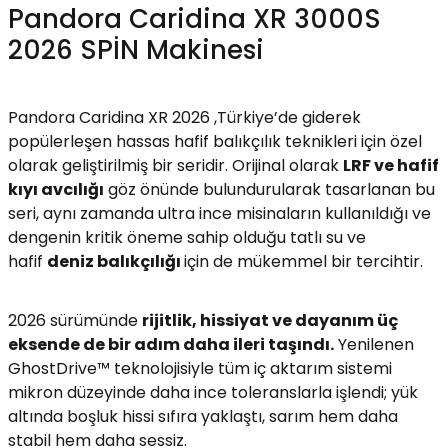
Pandora Caridina XR 3000S
Yüzücü Gözlükleri
2026 SPİN Makinesi
Zıpkınlar ve Aksesuarları
Pandora Caridina XR 2026 ,Türkiye’de giderek
popülerleşen hassas hafif balıkçılık teknikleri için özel
olarak geliştirilmiş bir seridir. Orijinal olarak
LRF ve hafif
kıyı avcılığı
göz önünde bulundurularak tasarlanan bu
seri, aynı zamanda ultra ince misinaların kullanıldığı ve
dengenin kritik öneme sahip olduğu tatlı su ve
hafif
deniz balıkçılığı
için de mükemmel bir tercihtir.
2026 sürümünde
rijitlik, hissiyat ve dayanım üç
eksende de bir adım daha ileri taşındı.
Yenilenen
GhostDrive™ teknolojisiyle tüm iç aktarım sistemi
mikron düzeyinde daha ince toleranslarla işlendi; yük
altında boşluk hissi sıfıra yaklaştı, sarım hem daha
stabil hem daha sessiz.