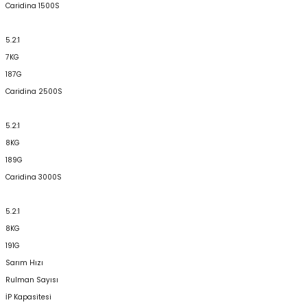
Caridina 1500S
5.2:1
7KG
187G
Caridina 2500S
5.2:1
8KG
189G
Caridina 3000S
5.2:1
8KG
191G
Sarım Hızı
Rulman Sayısı
İP Kapasitesi