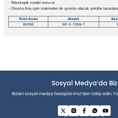
- Teleskopik model mevcut
- Okuma Aria spin makineleri ile uyumlu olacak şekilde tasarlan
Ürün Kodu
Model
Aks
RH1196
WP-S-705M-T
Bu ürünün fiyat bilgisi, resim, ürün açıklamalarında ve diğer konu
Balık sezonun
Görüş ve önerileriniz için teşekkür ederiz.
Ürün resmi kalitesiz, bozuk veya görüntülenemiyor.
Şimdi indirimler’den faydala
Ürün açıklamasında eksik bilgiler bulunuyor.
Ürün bilgilerinde hatalar bulunuyor.
Sosyal Medya’da Biz
Alışverişe Başla
Ürün fiyatı diğer sitelerden daha pahalı.
Bizleri sosyal medya hesaplarımız’dan takip edin. Fı
Bu ürüne benzer farklı alternatifler olmalı.