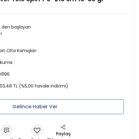
L den başlayan
e!
pin Olta Kamışları
kuma
H1196
.103,48 TL (%5,00 havale indirimi)
Gelince Haber Ver
Paylaş