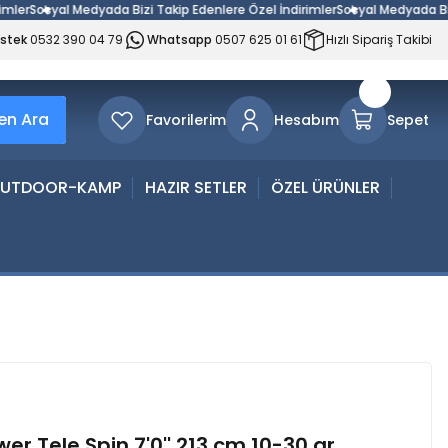
r
Sosyal Medyada Bizi Takip Edenlere Özel İndirimler
Sosyal Medyada Bizi Ta
estek
0532 390 04 79
Whatsapp
0507 625 01 61
Hızlı Sipariş Takibi
n Ara
Favorilerim
Hesabım
Sepet
UTDOOR-KAMP
HAZIR SETLER
ÖZEL ÜRÜNLER
 Tele Spin 7'0'' 213 cm 10-30 gr