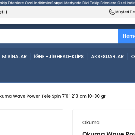
Edenlere Özel İndirimler
Sosyal Medyada Bizi Takip Edenlere Özel İndirimle
ti !
Müşteri D
Heme
MİSİNALAR
İĞNE -JİGHEAD-KLİPS
AKSESUARLAR
O
kuma Wave Power Tele Spin 7'0'' 213 cm 10-30 gr
Okuma
Okuma Wave Power