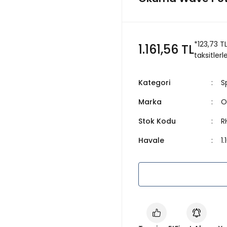
*123,73 T
1.161,56 TL
taksitlerl
Kategori
S
Marka
O
Stok Kodu
R
Havale
1